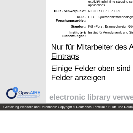
explicit/implicit time stepping
applications
DLR - Schwerpunkt:
NICHT SPEZIFIZIERT
DLR -
L TG - Querschnittstechnologi
Forschungsgebiet:
Standort:
Köln-Porz , Braunschweig , Gö
Institute &
Institut für Aerodynamik und S
Einrichtungen:
Nur für Mitarbeiter des 
Eintrags
Einige Felder oben sind
Felder anzeigen
electronic library ver
Gestaltung Webseite und Datenbank: Copyright © Deutsches Zentrum für Luft- und Raumfa