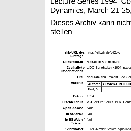
Lecture Series 1994, Co
Dynamics, March 21-25
Dieses Archiv kann nicht
stellen.
elib-URL des
https://elib.dlr.de/36257/
Eintrags:
Dokumentart:
Beitrag im Sammelband
Zusätzliche
LIDO-Berichtsjahr=1994, page
Informationen:
Titel:
Accurate and Efficient Flow So
Autoren:
Autoren
Autoren-ORCID-iD
Kroll, N.
Datum:
1994
Erschienen in:
VKI Lecture Series 1994, Comp
Open Access:
Nein
In SCOPUS:
Nein
In ISI Web of
Nein
Science:
Stichwörter:
Euler-/Navier-Stokes equations