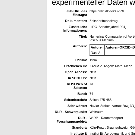
experimenteller Daten w
elib-URL des
https://elib.dlr.de/36253/
Eintrags:
Dokumentart:
Zeitschriftenbeitrag
Zusätzliche
LIDO-Berichtsjahr=1994,
Informationen:
Titel:
Numerical Computation of Vorti
Viscous Medium.
Autoren:
Autoren
Autoren-ORCID-iD
Das, A.
Datum:
1994
Erschienen in:
ZAMM Z. Angew. Math. Mech.
Open Access:
Nein
In SCOPUS:
Nein
In ISI Web of
Ja
Science:
Band:
74
Seitenbereich:
Seiten 475-486
Stichwörter:
Navier-Stokes, vortex flow, 3D,
DLR - Schwerpunkt:
Weltraum
DLR -
W RP - Raumtransport
Forschungsgebiet:
Standort:
Köln-Porz , Braunschweig , Gö
Institute &
Institut für Aerodynamik und S