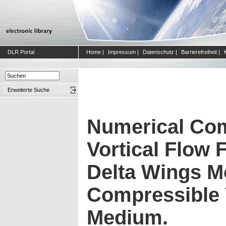
DLR Portal
Home
|
Impressum
|
Datenschutz
|
Barrierefreiheit
|
Erweiterte Suche
Numerical Com
Vortical Flow 
Delta Wings M
Compressible
Medium.