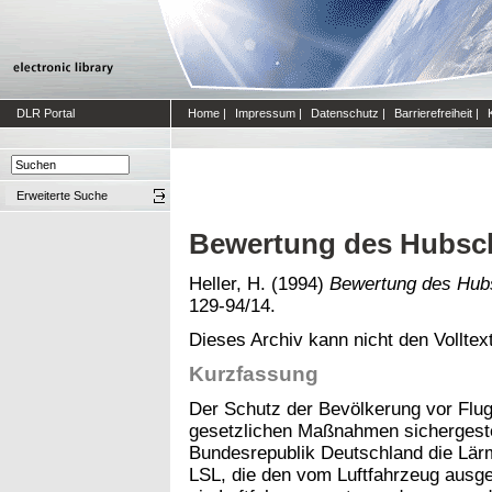
DLR Portal
Home
|
Impressum
|
Datenschutz
|
Barrierefreiheit
|
Erweiterte Suche
Bewertung des Hubsc
Heller, H.
(1994)
Bewertung des Hub
129-94/14.
Dieses Archiv kann nicht den Volltext
Kurzfassung
Der Schutz der Bevölkerung vor Flug
gesetzlichen Maßnahmen sichergestell
Bundesrepublik Deutschland die Lärm
LSL, die den vom Luftfahrzeug aus