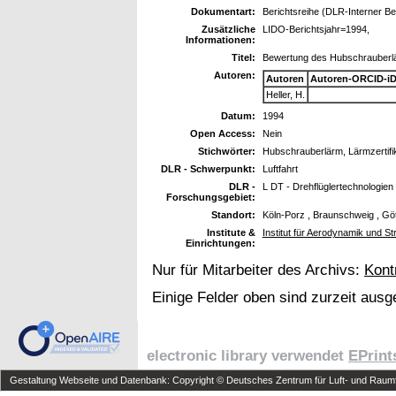
Dokumentart:
Berichtsreihe (DLR-Interner Be
Zusätzliche
LIDO-Berichtsjahr=1994,
Informationen:
Titel:
Bewertung des Hubschrauberl
Autoren:
Autoren
Autoren-ORCID-i
Heller, H.
Datum:
1994
Open Access:
Nein
Stichwörter:
Hubschrauberlärm, Lärmzertifi
DLR - Schwerpunkt:
Luftfahrt
DLR -
L DT - Drehflüglertechnologien
Forschungsgebiet:
Standort:
Köln-Porz , Braunschweig , Gö
Institute &
Institut für Aerodynamik und S
Einrichtungen:
Nur für Mitarbeiter des Archivs:
Kont
Einige Felder oben sind zurzeit ausg
electronic library verwendet
EPrint
Gestaltung Webseite und Datenbank: Copyright © Deutsches Zentrum für Luft- und Raumfa