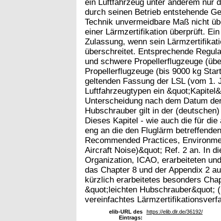
ein Luftfahrzeug unter anderem nur
durch seinen Betrieb entstehende G
Technik unvermeidbare Maß nicht übe
einer Lärmzertifikation überprüft. Ein
Zulassung, wenn sein Lärmzertifikat
überschreitet. Entsprechende Regular
und schwere Propellerflugzeuge (übe
Propellerflugzeuge (bis 9000 kg Star
geltenden Fassung der LSL (vom 1. J
Luftfahrzeugtypen ein &quot;Kapitel&
Unterscheidung nach dem Datum der A
Hubschrauber gilt in der (deutschen)
Dieses Kapitel - wie auch die für die
eng an die den Fluglärm betreffenden
Recommended Practices, Environmen
Aircraft Noise)&quot; Ref. 2 an. In di
Organization, ICAO, erarbeiteten un
das Chapter 8 und der Appendix 2 a
kürzlich erarbeitetes besonders Chapt
&quot;leichten Hubschrauber&quot; (
vereinfachtes Lärmzertifikationsverfa
elib-URL des
https://elib.dlr.de/36192/
Eintrags: