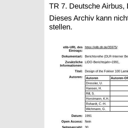
TR 7. Deutsche Airbus, 
Dieses Archiv kann nicht
stellen.
elib-URL des
https://elib.dlr.de/35975/
Eintrags:
Dokumentart:
Berichtsreihe (DLR-Interner Be
Zusätzliche
LIDO-Berichtsjahr=1991,
Informationen:
Titel:
Design of the Fokker 100 Lami
Autoren:
Autoren
Autoren-O
Dressler, U.
Hansen, H.
Rill, S.
Horstmann, K.H.
Rohardt, C.-H.
Wichmann, G.
Datum:
1991
Open Access:
Nein
Seitenanzahl:
30