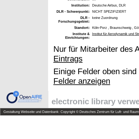
Institution:
Deutsche Airbus, DLR
DLR - Schwerpunkt:
NICHT SPEZIFIZIERT
DLR -
keine Zuordnung
Forschungsgebiet:
Standort:
Köln-Porz , Braunschweig , Gö
Institute &
Institut für Aerodynamik und S
Einrichtungen:
Nur für Mitarbeiter des 
Eintrags
Einige Felder oben sind
Felder anzeigen
electronic library ver
Gestaltung Webseite und Datenbank: Copyright © Deutsches Zentrum für Luft- und Raumfa