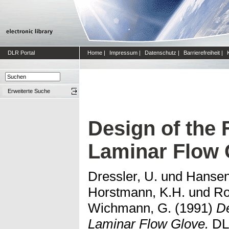
DLR Portal
Home
|
Impressum
|
Datenschutz
|
Barrierefreiheit
|
Erweiterte Suche
Design of the 
Laminar Flow 
Dressler, U.
und
Hansen
Horstmann, K.H.
und
Ro
Wichmann, G.
(1991)
De
Laminar Flow Glove.
DLR