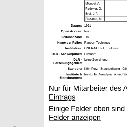
Mignosi, A.
Redeker, G.
Breil, J.F.
Plazanet, M.
Datum:
1991
Open Access:
Nein
Seitenanzahl:
110
Name der Reihe:
Rapport Technique
Institution:
ONERA/CERT, Toulouse
DLR - Schwerpunkt:
Luftfahrt
DLR -
keine Zuordnung
Forschungsgebiet:
Standort:
Köln-Porz , Braunschweig , Gö
Institute &
Institut für Aerodynamik und S
Einrichtungen:
Nur für Mitarbeiter des 
Eintrags
Einige Felder oben sind
Felder anzeigen