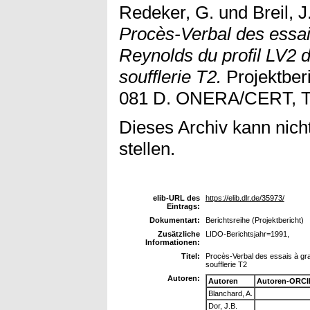
Redeker, G.
und
Breil, J
Procès-Verbal des essa
Reynolds du profil LV2 
soufflerie T2.
Projektber
081 D. ONERA/CERT, To
Dieses Archiv kann nicht
stellen.
elib-URL des
https://elib.dlr.de/35973/
Eintrags:
Dokumentart:
Berichtsreihe (Projektbericht)
Zusätzliche
LIDO-Berichtsjahr=1991,
Informationen:
Titel:
Procès-Verbal des essais à gr
soufflerie T2
Autoren:
Autoren
Autoren-ORCI
Blanchard, A.
Dor, J.B.