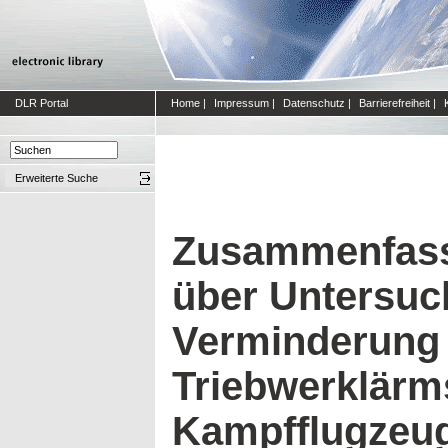
DLR Portal
Home
|
Impressum
|
Datenschutz
|
Barrierefreiheit
|
Erweiterte Suche
Zusammenfass
über Untersuc
Verminderung
Triebwerklärm
Kampfflugzeu