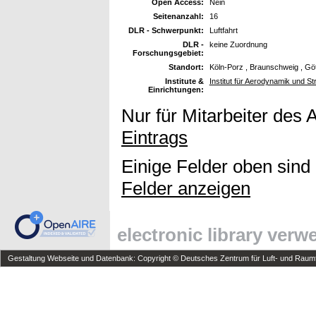
Open Access:
Nein
Seitenanzahl:
16
DLR - Schwerpunkt:
Luftfahrt
DLR -
keine Zuordnung
Forschungsgebiet:
Standort:
Köln-Porz , Braunschweig , Gö
Institute &
Institut für Aerodynamik und S
Einrichtungen:
Nur für Mitarbeiter des 
Eintrags
Einige Felder oben sind
Felder anzeigen
electronic library ver
Gestaltung Webseite und Datenbank: Copyright © Deutsches Zentrum für Luft- und Raumfa