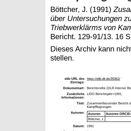
Böttcher, J.
(1991)
Zusa
über Untersuchungen z
Triebwerklärms von Kam
Bericht. 129-91/13. 16 S
Dieses Archiv kann nicht
stellen.
elib-URL des
https://elib.dlr.de/35962/
Eintrags:
Dokumentart:
Berichtsreihe (DLR-Interner Be
Zusätzliche
LIDO-Berichtsjahr=1991,
Informationen:
Titel:
Zusammenfassender Bericht ü
Kampfflugzeugen
Autoren:
Autoren
Autoren-ORCID-
Böttcher, J.
Datum:
1991