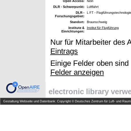
Open Access:
Nein
DLR - Schwerpunkt:
Luftfahrt
DLR -
L FT - Flugführungstechnologi
Forschungsgebiet:
Standort:
Braunschweig
Institute &
Institut für Flugführung
Einrichtungen:
Nur für Mitarbeiter des 
Eintrags
Einige Felder oben sind
Felder anzeigen
electronic library ver
Gestaltung Webseite und Datenbank: Copyright © Deutsches Zentrum für Luft- und Raumfa