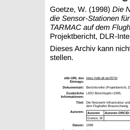
Goetze, W.
(1998)
Die N
die Sensor-Stationen fü
TARMAC auf dem Flugh
Projektbericht, DLR-Inte
Dieses Archiv kann nicht
stellen.
elib-URL des
https://elib.dlr.de/3576/
Eintrags:
Dokumentart:
Berichtsreihe (Projektbericht, 
Zusätzliche
LIDO-Berichtsjahr=1999,
Informationen:
Titel:
Die Netzwerk-Infrastruktur un
dem Flughafen Braunschweig.
Autoren:
Autoren
Autoren-ORCID-
Goetze, W.
Datum:
1998