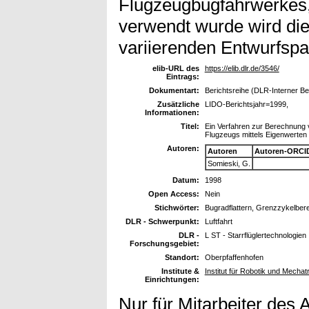
Flugzeugbugfahrwerkes, 
verwendt wurde wird die
variierenden Entwurfspa
elib-URL des
https://elib.dlr.de/3546/
Eintrags:
Dokumentart:
Berichtsreihe (DLR-Interner Be
Zusätzliche
LIDO-Berichtsjahr=1999,
Informationen:
Titel:
Ein Verfahren zur Berechnung v
Flugzeugs mittels Eigenwerten
Autoren:
Autoren
Autoren-ORCI
Somieski, G.
Datum:
1998
Open Access:
Nein
Stichwörter:
Bugradflattern, Grenzzykelbe
DLR - Schwerpunkt:
Luftfahrt
DLR -
L ST - Starrflüglertechnologien
Forschungsgebiet:
Standort:
Oberpfaffenhofen
Institute &
Institut für Robotik und Mechat
Einrichtungen:
Nur für Mitarbeiter des 