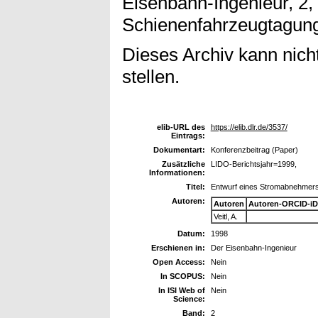
Eisenbahn-Ingenieur, 2, 
Schienenfahrzeugtagun
Dieses Archiv kann nicht
stellen.
elib-URL des
https://elib.dlr.de/3537/
Eintrags:
Dokumentart:
Konferenzbeitrag (Paper)
Zusätzliche
LIDO-Berichtsjahr=1999,
Informationen:
Titel:
Entwurf eines Stromabnehmers
Autoren:
Autoren
Autoren-ORCID-iD
Veitl, A.
Datum:
1998
Erschienen in:
Der Eisenbahn-Ingenieur
Open Access:
Nein
In SCOPUS:
Nein
In ISI Web of
Nein
Science:
Band:
2