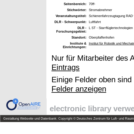
Seitenbereich:
70ff-
Stichwörter:
Stromabnehmer
Veranstaltungstitel:
Schienenfahrzeugtagung RAD 
DLR - Schwerpunkt:
Luftfahrt
DLR -
L ST - Starrflüglertechnologien
Forschungsgebiet:
Standort:
Oberpfaffenhofen
Institute &
Institut für Robotik und Mechat
Einrichtungen:
Nur für Mitarbeiter des 
Eintrags
Einige Felder oben sind
Felder anzeigen
electronic library ver
Gestaltung Webseite und Datenbank: Copyright © Deutsches Zentrum für Luft- und Raumfa