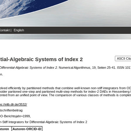
Kontakt
|
English
ntial-Algebraic Systems of Index 2
 Differential-Algebraic Systems of Index 2.
Numerical Algorithmus, 19, Seiten 25-41. ISSN 101
en.
solved efficiently by partitioned methods that combine well-known non-stiff integrators from OD
nsider partioned one-step and partioned multi-step methods for index-2 DAEs in Hessenberg 
ted from an unified point of view. The comparison of various classes of methods is comple
ps://elib.dlr.de/3532/
tschriftenbeitrag
O-Berichtsjahr=1999,
-Stiff Integrators for Differential-Algebraic Systems of Index 2
utoren
Autoren-ORCID-iD