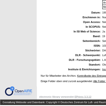
Ar
Mu
Datum:
19
Erschienen in:
Num
Open Access:
Ne
In SCOPUS:
Ne
In ISI Web of Science:
Ja
Band:
19
Seitenbereich:
Sei
ISSN:
10
Stichwörter:
DAE
DLR - Schwerpunkt:
Luf
DLR - Forschungsgebiet:
L A
Standort:
Ob
Institute & Einrichtungen:
Ins
Nur für Mitarbeiter des Archivs:
Kontrollseite des Eintrag
Einige Felder oben sind zurzeit ausgeblendet:
Alle Felder
electronic library verwendet
EPrints 3.3.12
Gestaltung Webseite und Datenbank: Copyright © Deutsches Zentrum für Luft- und Raumfa