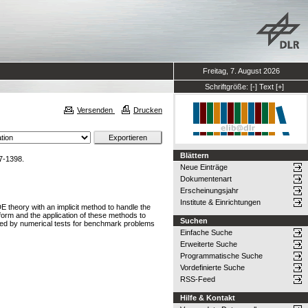
Freitag, 7. August 2026
Schriftgröße:
[-]
Text
[+]
Versenden
Drucken
Blättern
7-1398.
Neue Einträge
Dokumentenart
Erscheinungsjahr
Institute & Einrichtungen
E theory with an implicit method to handle the
form and the application of these methods to
Suchen
ted by numerical tests for benchmark problems
Einfache Suche
Erweiterte Suche
Programmatische Suche
Vordefinierte Suche
RSS-Feed
Hilfe & Kontakt