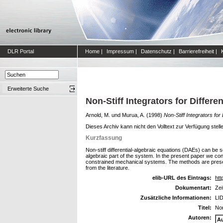
DLR Portal
Home
|
Impressum
|
Datenschutz
|
Barrierefreiheit
|
Erweiterte Suche
Non-Stiff Integrators for Differe
Arnold, M.
und
Murua, A.
(1998)
Non-Stiff Integrators for
Dieses Archiv kann nicht den Volltext zur Verfügung stell
Kurzfassung
Non-stiff differential-algebraic equations (DAEs) can be 
algebraic part of the system. In the present paper we co
constrained mechanical systems. The methods are presen
from the literature.
elib-URL des Eintrags:
htt
Dokumentart:
Zei
Zusätzliche Informationen:
LID
Titel:
Non
Autoren:
A