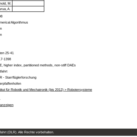
nold, M.
rua, A.
98
erical Algorithmus
in
in
ten 25-41
17-1398
, higher index, partitioned methods, non-stiff DAEs
tfahrt
R - Starrflüglerforschung
erpfaffenhofen
titut für Robotik und Mechatronik (bis 2012) > Robotersysteme
s
 anzeigen
hrt (DLR). Alle Rechte vorbehalten.