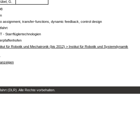
übel, G.
98
in
o assignment, transfer-functions, dynamic feedback, control design
tfahrt
T - Starrflüglertechnologien
erpfaffenhofen
titut für Robotik und Mechatronik (bis 2012) > Institut für Robotik und Systemdynamik
s
 anzeigen
hrt (DLR). Alle Rechte vorbehalten.