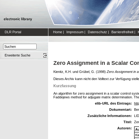
DLR Portal
Home
|
Impressum
|
Datenschutz
|
Barrierefreiheit
|
Erweiterte Suche
Zero Assignment in a Scalar Co
Kienitz, K.H.
und
Grübel, G.
(1998)
Zero Assignment in a
Dieses Archiv kann nicht den Volltext zur Verfügung stell
Kurzfassung
An algorithm for zero assignment in a scalar control syst
Faddejews method for adjugate matrix determination. The 
elib-URL des Eintrags:
htt
Dokumentart:
Ber
Zusätzliche Informationen:
LID
Titel:
Zer
Autoren:
A
Ki