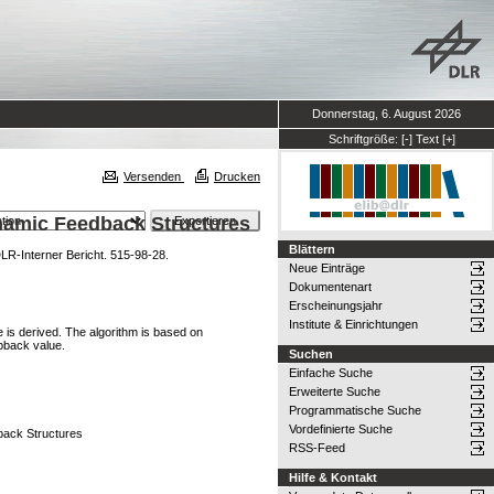
Donnerstag, 6. August 2026
Schriftgröße:
[-]
Text
[+]
Versenden
Drucken
ynamic Feedback Structures
Blättern
LR-Interner Bericht. 515-98-28.
Neue Einträge
Dokumentenart
Erscheinungsjahr
Institute & Einrichtungen
e is derived. The algorithm is based on
pback value.
Suchen
Einfache Suche
Erweiterte Suche
Programmatische Suche
Vordefinierte Suche
back Structures
RSS-Feed
Hilfe & Kontakt