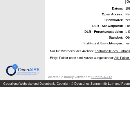
Gr
Datum:
19
Open Access:
Ne
Stichwörter:
zer
DLR - Schwerpunkt:
Luf
DLR - Forschungsgebiet:
L S
Standort:
Ob
Institute & Einrichtungen:
Ins
Nur für Mitarbeiter des Archivs:
Kontrollseite des Eintrag
Einige Felder oben sind zurzeit ausgeblendet:
Alle Felder
electronic library verwendet
EPrints 3.3.12
Gestaltung Webseite und Datenbank: Copyright © Deutsches Zentrum für Luft- und Raumfa