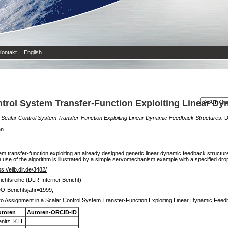
Kontakt
|
English
ntrol System Transfer-Function Exploiting Linear D
 Scalar Control System Transfer-Function Exploiting Linear Dynamic Feedback Structures.
D
en.
em transfer-function exploiting an already designed generic linear dynamic feedback structur
use of the algorithm is illustrated by a simple servomechanism example with a specified dro
ps://elib.dlr.de/3482/
ichtsreihe (DLR-Interner Bericht)
O-Berichtsjahr=1999,
o Assignment in a Scalar Control System Transfer-Function Exploiting Linear Dynamic Feed
utoren
Autoren-ORCID-iD
enitz, K.H.