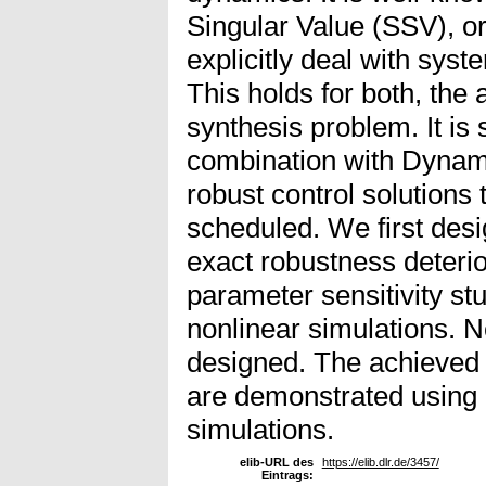
Singular Value (SSV), o
explicitly deal with syst
This holds for both, the 
synthesis problem. It is
combination with Dynami
robust control solutions 
scheduled. We first desi
exact robustness deterior
parameter sensitivity st
nonlinear simulations. N
designed. The achieved
are demonstrated using 
simulations.
elib-URL des
https://elib.dlr.de/3457/
Eintrags: