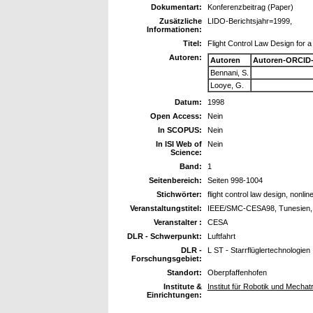
Dokumentart:
Konferenzbeitrag (Paper)
Zusätzliche
LIDO-Berichtsjahr=1999,
Informationen:
Titel:
Flight Control Law Design for a
Autoren:
Autoren
Autoren-ORCID-
Bennani, S.
Looye, G.
Datum:
1998
Open Access:
Nein
In SCOPUS:
Nein
In ISI Web of
Nein
Science:
Band:
1
Seitenbereich:
Seiten 998-1004
Stichwörter:
flight control law design, nonli
Veranstaltungstitel:
IEEE/SMC-CESA98, Tunesien, 
Veranstalter :
CESA
DLR - Schwerpunkt:
Luftfahrt
DLR -
L ST - Starrflüglertechnologien
Forschungsgebiet:
Standort:
Oberpfaffenhofen
Institute &
Institut für Robotik und Mechat
Einrichtungen: