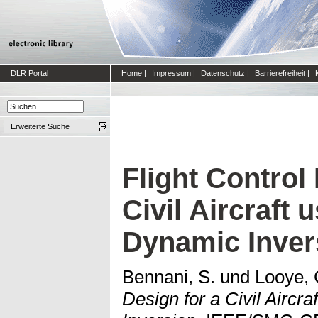
DLR Portal
Home
|
Impressum
|
Datenschutz
|
Barrierefreiheit
|
Erweiterte Suche
Flight Control
Civil Aircraft
Dynamic Inver
Bennani, S.
und
Looye, 
Design for a Civil Aircr