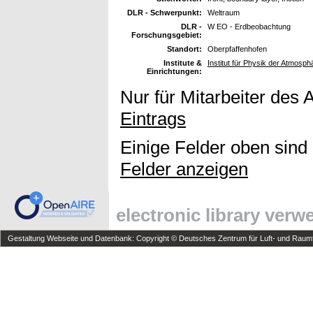
DLR - Schwerpunkt:
Weltraum
DLR -
W EO - Erdbeobachtung
Forschungsgebiet:
Standort:
Oberpfaffenhofen
Institute &
Institut für Physik der Atmosph
Einrichtungen:
Nur für Mitarbeiter des 
Eintrags
Einige Felder oben sind
Felder anzeigen
electronic library ver
Gestaltung Webseite und Datenbank: Copyright © Deutsches Zentrum für Luft- und Raumfa