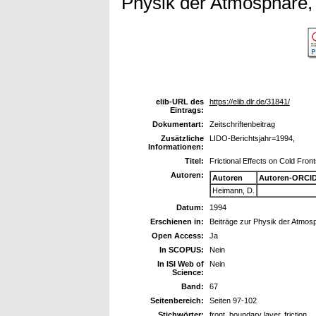
Physik der Atmosphäre, 
elib-URL des
https://elib.dlr.de/31841/
Eintrags:
Dokumentart:
Zeitschriftenbeitrag
Zusätzliche
LIDO-Berichtsjahr=1994,
Informationen:
Titel:
Frictional Effects on Cold Fron
Autoren:
Autoren
Autoren-ORCID
Heimann, D.
Datum:
1994
Erschienen in:
Beiträge zur Physik der Atmos
Open Access:
Ja
In SCOPUS:
Nein
In ISI Web of
Nein
Science:
Band:
67
Seitenbereich:
Seiten 97-102
Stichwörter:
front, boundary layer, friction