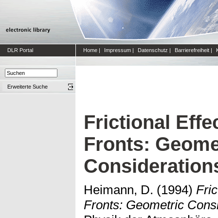
DLR Portal
Home
|
Impressum
|
Datenschutz
|
Barrierefreiheit
|
Erweiterte Suche
Frictional Eff
Fronts: Geome
Consideration
Heimann, D.
(1994)
Fric
Fronts: Geometric Consi