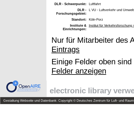
DLR - Schwerpunkt:
Luftfahrt
DLR -
L VU - Luftverkehr und Umwelt
Forschungsgebiet:
Standort:
Köln-Porz
Institute &
Institut für Verkehrsforschung
Einrichtungen:
Nur für Mitarbeiter des 
Eintrags
Einige Felder oben sind
Felder anzeigen
electronic library ver
Gestaltung Webseite und Datenbank: Copyright © Deutsches Zentrum für Luft- und Raumfa