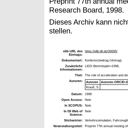
Preprint 77th annual mee
Research Board, 1998.
Dieses Archiv kann nicht
stellen.
elib-URL des
https://elib.dlr.de/30695/
Eintrags:
Dokumentart:
Konferenzbeitrag (Vortrag)
Zusätzliche
LIDO-Berichtsjahr=1998,
Informationen:
Titel:
The role of acceleration and de
Autoren:
Autoren
Autoren-ORCID-i
Krauß, S.
Datum:
1998
Open Access:
Nein
In SCOPUS:
Nein
In ISI Web of
Nein
Science:
Stichwörter:
Verkehrssimulation, Fahrzeug
Veranstaltungstitel:
Preprint 77th annual meeting o