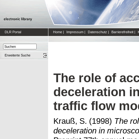
DLR Portal
Home
|
Impressum
|
Datenschutz
|
Barrierefreiheit
|
Erweiterte Suche
The role of ac
deceleration i
traffic flow m
Krauß, S.
(1998)
The rol
deceleration in microsco