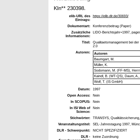
Kln** 230398.
elib-URL des
https://elib.dlr.de/30693/
Eintrags:
Dokumentart:
Konferenzbeitrag (Paper)
Zusätzliche
LIDO-Berichtsjahr=1997, page
Informationen:
Titel:
Qualitaetsmanagement bei der
2.0
Autoren:
Autoren
Baumgart, M.
Müller, K.
Sodomann, M. (FF-MS), Herrm
Kaindl, B. (WT-QS), Daum, A.,
Wolf, T. (IS GmbH)
Datum:
1997
Open Access:
Nein
In SCOPUS:
Nein
In ISI Web of
Nein
Science:
Stichwörter:
TRANSYS, Qualitätssicherung, 
Veranstaltungstitel:
SEL-Jahrestagung 1997, Mün
DLR - Schwerpunkt:
NICHT SPEZIFIZIERT
DLR -
keine Zuordnung