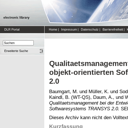
DLR Portal
Home
|
Impressum
|
Datenschutz
|
Barrierefreiheit
|
Erweiterte Suche
Qualitaetsmanagement
objekt-orientierten 
2.0
Baumgart, M.
und
Müller, K.
und
Sod
Kaindl, B. (WT-QS), Daum, A.,
und
W
Qualitaetsmanagement bei der Entwic
Softwaresystems TRANSYS 2.0.
SEL
Dieses Archiv kann nicht den Volltext
Kurzfassung