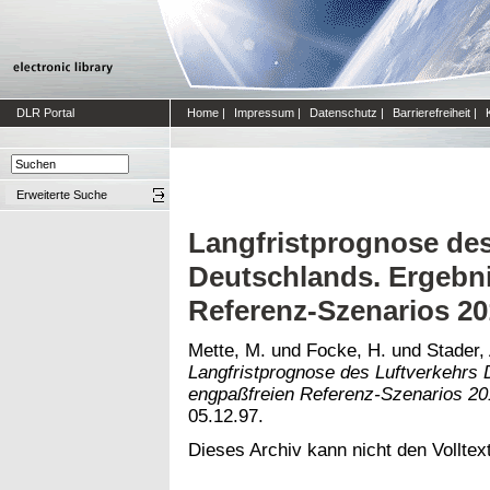
DLR Portal
Home
|
Impressum
|
Datenschutz
|
Barrierefreiheit
|
Erweiterte Suche
Langfristprognose des
Deutschlands. Ergebn
Referenz-Szenarios 20
Mette, M.
und
Focke, H.
und
Stader,
Langfristprognose des Luftverkehrs
engpaßfreien Referenz-Szenarios 20
05.12.97.
Dieses Archiv kann nicht den Volltext