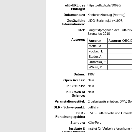
elib-URL des
https://elib.dlr.de/30676/
Eintrags:
Dokumentart:
Konferenzbeitrag (Vortrag)
Zusätzliche
LIDO-Berichtsjahr=1997,
Informationen:
Titel:
Langfristprognose des Luftver
Szenarios 2010
Autoren:
Autoren
Autoren-ORCID
Mette, M.
Focke, H.
Stader, A.
Urbatzka, E.
Wilken, D.
Datum:
1997
Open Access:
Nein
In SCOPUS:
Nein
In ISI Web of
Nein
Science:
Veranstaltungstitel:
Ergebnispräsentation, BMV, Bo
DLR - Schwerpunkt:
Luftfahrt
DLR -
L VU - Luftverkehr und Umwelt
Forschungsgebiet:
Standort:
Köln-Porz
Institute &
Institut für Verkehrsforschung
Einrichtungen: