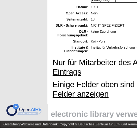
Datum:
1991
Open Access:
Nein
Seitenanzahl:
13
DLR - Schwerpunkt:
NICHT SPEZIFIZIERT
DLR -
keine Zuordnung
Forschungsgebiet:
Standort:
Köln-Porz
Institute &
Institut für Verkehrsforschung
Einrichtungen:
Nur für Mitarbeiter des 
Eintrags
Einige Felder oben sind
Felder anzeigen
electronic library ver
Gestaltung Webseite und Datenbank: Copyright © Deutsches Zentrum für Luft- und Raumfa