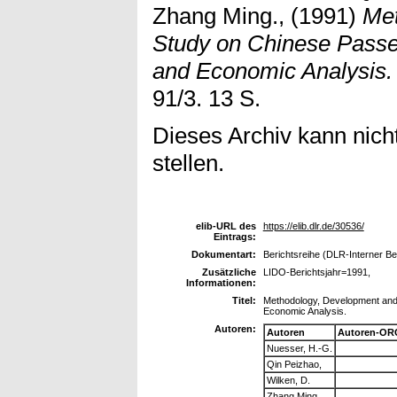
Zhang Ming.,
(1991)
Met
Study on Chinese Passe
and Economic Analysis.
91/3. 13 S.
Dieses Archiv kann nicht
stellen.
elib-URL des
https://elib.dlr.de/30536/
Eintrags:
Dokumentart:
Berichtsreihe (DLR-Interner Be
Zusätzliche
LIDO-Berichtsjahr=1991,
Informationen:
Titel:
Methodology, Development and
Economic Analysis.
Autoren:
Autoren
Autoren-OR
Nuesser, H.-G.
Qin Peizhao,
Wilken, D.
Zhang Ming.,