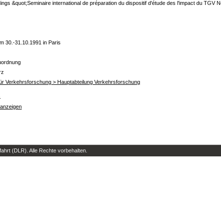
ngs &quot;Seminaire international de préparation du dispositif d'étude des l'impact du TGV 
 30.-31.10.1991 in Paris
t
uordnung
rz
t für Verkehrsforschung > Hauptabteilung Verkehrsforschung
s
 anzeigen
hrt (DLR). Alle Rechte vorbehalten.