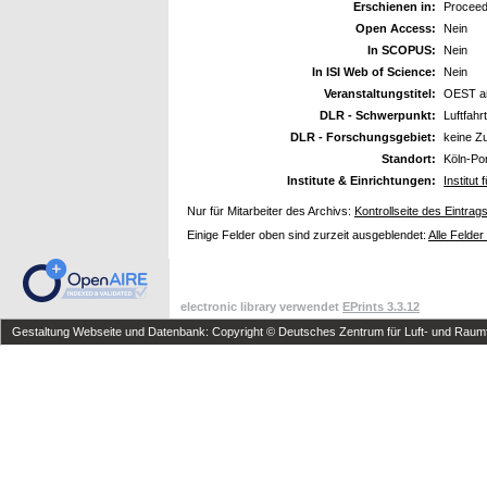
Erschienen in:
Proceedi
Open Access:
Nein
In SCOPUS:
Nein
In ISI Web of Science:
Nein
Veranstaltungstitel:
OEST am
DLR - Schwerpunkt:
Luftfahr
DLR - Forschungsgebiet:
keine Z
Standort:
Köln-Po
Institute & Einrichtungen:
Institu
Nur für Mitarbeiter des Archivs:
Kontrollseite des Eintrag
Einige Felder oben sind zurzeit ausgeblendet:
Alle Felder
electronic library verwendet
EPrints 3.3.12
Gestaltung Webseite und Datenbank: Copyright © Deutsches Zentrum für Luft- und Raumfa