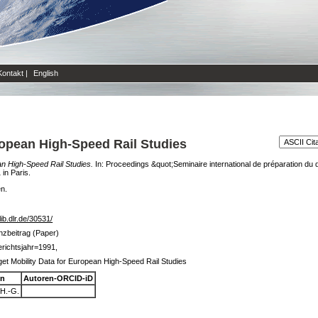
Kontakt
|
English
ropean High-Speed Rail Studies
an High-Speed Rail Studies.
In: Proceedings &quot;Seminaire international de préparation du d
in Paris.
en.
lib.dlr.de/30531/
nzbeitrag (Paper)
richtsjahr=1991,
et Mobility Data for European High-Speed Rail Studies
en
Autoren-ORCID-iD
 H.-G.