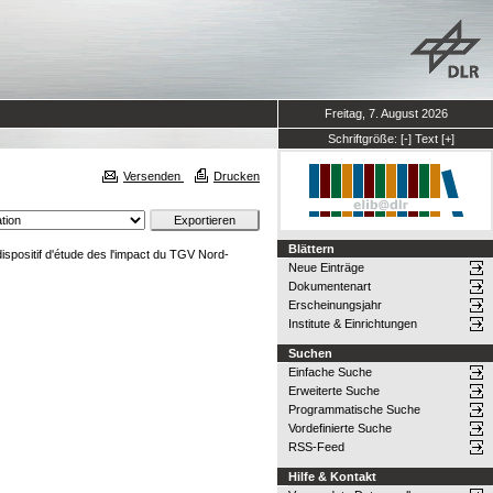
Freitag, 7. August 2026
Schriftgröße:
[-]
Text
[+]
Versenden
Drucken
Blättern
ispositif d'étude des l'impact du TGV Nord-
Neue Einträge
Dokumentenart
Erscheinungsjahr
Institute & Einrichtungen
Suchen
Einfache Suche
Erweiterte Suche
Programmatische Suche
Vordefinierte Suche
RSS-Feed
Hilfe & Kontakt