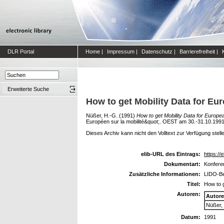
DLR Portal
Home
|
Impressum
|
Datenschutz
|
Barrierefreiheit
|
Erweiterte Suche
How to get Mobility Data for Eu
Nüßer, H.-G.
(1991)
How to get Mobility Data for Europe
Européen sur la mobilité&quot;. OEST am 30.-31.10.1991 
Dieses Archiv kann nicht den Volltext zur Verfügung stell
elib-URL des Eintrags:
https://e
Dokumentart:
Konfere
Zusätzliche Informationen:
LIDO-Be
Titel:
How to g
Autoren:
Autor
Nüßer,
Datum:
1991