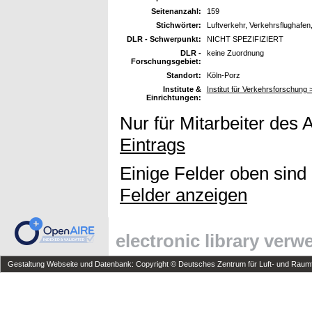
Seitenanzahl:
159
Stichwörter:
Luftverkehr, Verkehrsflughafen
DLR - Schwerpunkt:
NICHT SPEZIFIZIERT
DLR -
keine Zuordnung
Forschungsgebiet:
Standort:
Köln-Porz
Institute &
Institut für Verkehrsforschung
Einrichtungen:
Nur für Mitarbeiter des 
Eintrags
Einige Felder oben sind
Felder anzeigen
electronic library ver
Gestaltung Webseite und Datenbank: Copyright © Deutsches Zentrum für Luft- und Raumfa