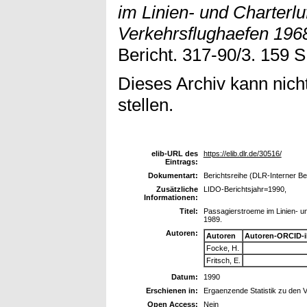
im Linien- und Charterl
Verkehrsflughaefen 1968
Bericht. 317-90/3. 159 S
Dieses Archiv kann nicht
stellen.
elib-URL des
https://elib.dlr.de/30516/
Eintrags:
Dokumentart:
Berichtsreihe (DLR-Interner Be
Zusätzliche
LIDO-Berichtsjahr=1990,
Informationen:
Titel:
Passagierstroeme im Linien- u
1989.
Autoren:
Autoren
Autoren-ORCID-
Focke, H.
Fritsch, E.
Datum:
1990
Erschienen in:
Ergaenzende Statistik zu den 
Open Access:
Nein