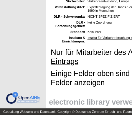
Stichwörter:
Verkehrsentwicklung, Europa
Veranstaltungstitel:
Expertentagung der Hanns-Seid
1990 in Muenchen
DLR - Schwerpunkt:
NICHT SPEZIFIZIERT
DLR -
keine Zuordnung
Forschungsgebiet:
Standort:
Köln-Porz
Institute &
Institut für Verkehrsforschung
Einrichtungen:
Nur für Mitarbeiter des 
Eintrags
Einige Felder oben sind
Felder anzeigen
electronic library ver
Gestaltung Webseite und Datenbank: Copyright © Deutsches Zentrum für Luft- und Raumfa