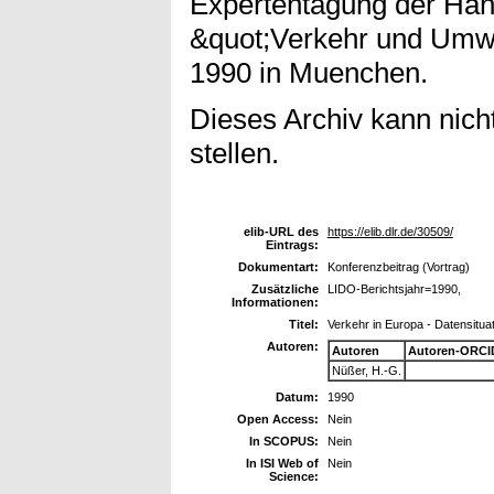
Expertentagung der Hann
&quot;Verkehr und Umwe
1990 in Muenchen.
Dieses Archiv kann nicht
stellen.
elib-URL des
https://elib.dlr.de/30509/
Eintrags:
Dokumentart:
Konferenzbeitrag (Vortrag)
Zusätzliche
LIDO-Berichtsjahr=1990,
Informationen:
Titel:
Verkehr in Europa - Datensitua
Autoren:
Autoren
Autoren-ORCI
Nüßer, H.-G.
Datum:
1990
Open Access:
Nein
In SCOPUS:
Nein
In ISI Web of
Nein
Science: