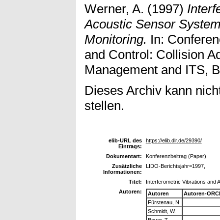
Werner, A.
(1997)
Inter
Acoustic Sensor Systems
Monitoring.
In: Conferen
and Control: Collision A
Management and ITS, B
Dieses Archiv kann nicht
stellen.
elib-URL des
https://elib.dlr.de/29390/
Eintrags:
Dokumentart:
Konferenzbeitrag (Paper)
Zusätzliche
LIDO-Berichtsjahr=1997,
Informationen:
Titel:
Interferometric Vibrations and 
Autoren:
Autoren
Autoren-ORCI
Fürstenau, N.
Schmidt, W.
Beyer, T.