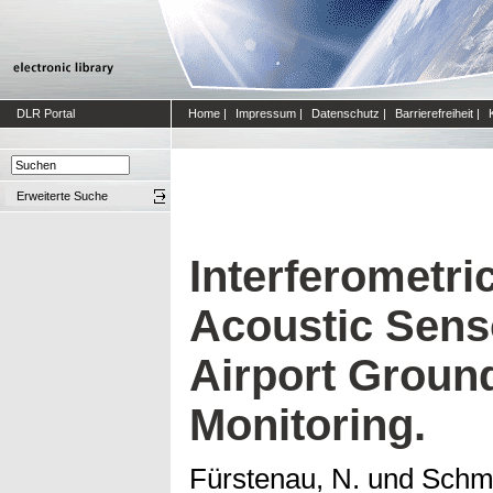
DLR Portal
Home
|
Impressum
|
Datenschutz
|
Barrierefreiheit
|
Erweiterte Suche
Interferometri
Acoustic Sens
Airport Ground
Monitoring.
Fürstenau, N.
und
Schmi