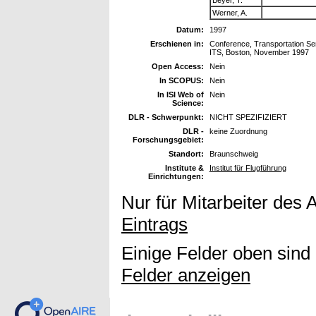
Werner, A.
Datum:
1997
Erschienen in:
Conference, Transportation Se
ITS, Boston, November 1997
Open Access:
Nein
In SCOPUS:
Nein
In ISI Web of
Nein
Science:
DLR - Schwerpunkt:
NICHT SPEZIFIZIERT
DLR -
keine Zuordnung
Forschungsgebiet:
Standort:
Braunschweig
Institute &
Institut für Flugführung
Einrichtungen:
Nur für Mitarbeiter des 
Eintrags
Einige Felder oben sind
Felder anzeigen