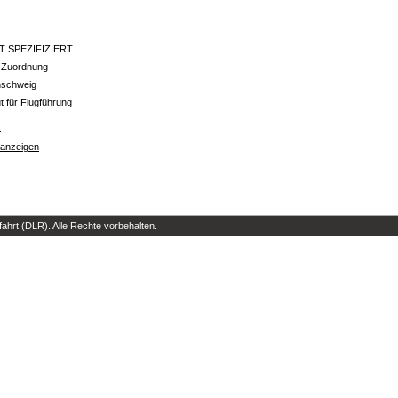
T SPEZIFIZIERT
 Zuordnung
nschweig
ut für Flugführung
s
 anzeigen
hrt (DLR). Alle Rechte vorbehalten.