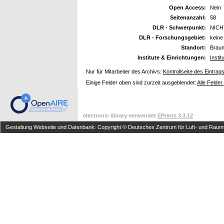
Open Access:
Nein
Seitenanzahl:
58
DLR - Schwerpunkt:
NICH
DLR - Forschungsgebiet:
keine
Standort:
Brau
Institute & Einrichtungen:
Instit
Nur für Mitarbeiter des Archivs:
Kontrollseite des Eintrag
Einige Felder oben sind zurzeit ausgeblendet:
Alle Felder
electronic library verwendet
EPrints 3.3.12
Gestaltung Webseite und Datenbank: Copyright © Deutsches Zentrum für Luft- und Raumfa