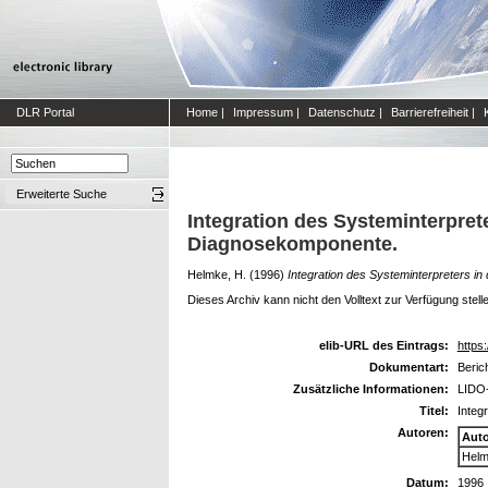
DLR Portal
Home
|
Impressum
|
Datenschutz
|
Barrierefreiheit
|
Erweiterte Suche
Integration des Systeminterpr
Diagnosekomponente.
Helmke, H.
(1996)
Integration des Systeminterpreter
Dieses Archiv kann nicht den Volltext zur Verfügung stell
elib-URL des Eintrags:
https:
Dokumentart:
Beric
Zusätzliche Informationen:
LIDO-
Titel:
Integ
Autoren:
Aut
Helm
Datum:
1996