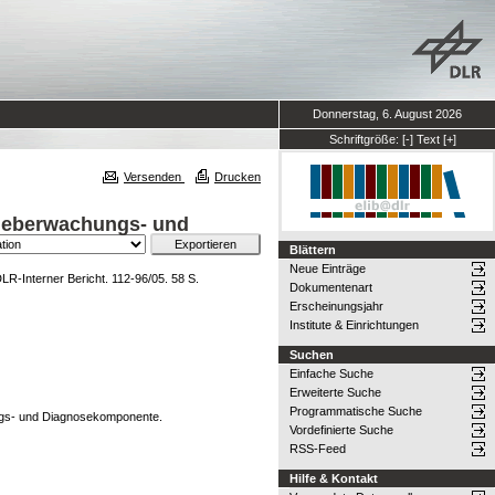
Donnerstag, 6. August 2026
Schriftgröße:
[-]
Text
[+]
Versenden
Drucken
 Ueberwachungs- und
Blättern
Neue Einträge
LR-Interner Bericht. 112-96/05. 58 S.
Dokumentenart
Erscheinungsjahr
Institute & Einrichtungen
Suchen
Einfache Suche
Erweiterte Suche
Programmatische Suche
ngs- und Diagnosekomponente.
Vordefinierte Suche
RSS-Feed
Hilfe & Kontakt