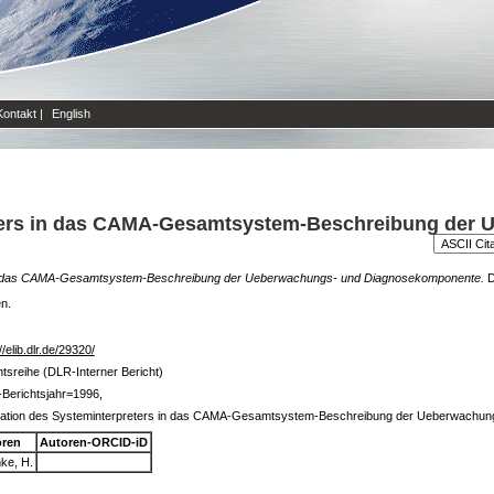
Kontakt
|
English
eters in das CAMA-Gesamtsystem-Beschreibung der
s in das CAMA-Gesamtsystem-Beschreibung der Ueberwachungs- und Diagnosekomponente.
D
en.
//elib.dlr.de/29320/
htsreihe (DLR-Interner Bericht)
Berichtsjahr=1996,
ration des Systeminterpreters in das CAMA-Gesamtsystem-Beschreibung der Ueberwachu
oren
Autoren-ORCID-iD
ke, H.