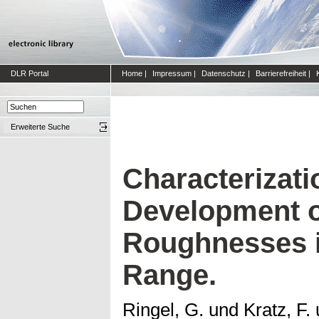
DLR Portal
Home
|
Impressum
|
Datenschutz
|
Barrierefreiheit
|
Erweiterte Suche
Characterizati
Development o
Roughnesses i
Range.
Ringel, G.
und
Kratz, F.