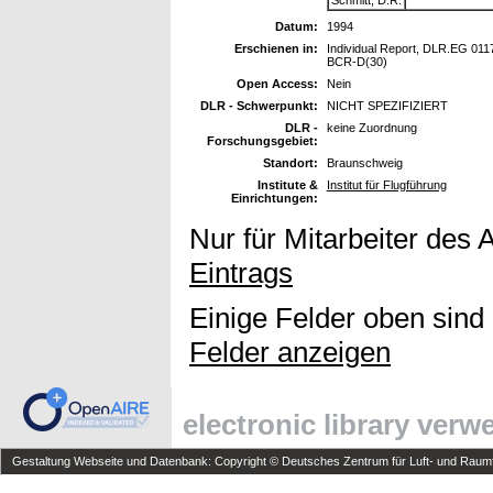
Datum:
1994
Erschienen in:
Individual Report, DLR.EG 0117
BCR-D(30)
Open Access:
Nein
DLR - Schwerpunkt:
NICHT SPEZIFIZIERT
DLR -
keine Zuordnung
Forschungsgebiet:
Standort:
Braunschweig
Institute &
Institut für Flugführung
Einrichtungen:
Nur für Mitarbeiter des 
Eintrags
Einige Felder oben sind
Felder anzeigen
electronic library ver
Gestaltung Webseite und Datenbank: Copyright © Deutsches Zentrum für Luft- und Raumfa