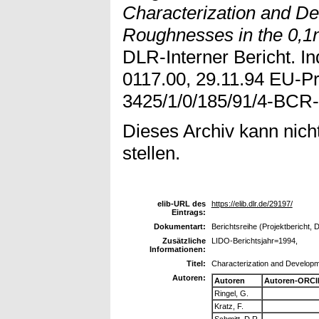
Characterization and De
Roughnesses in the 0,
DLR-Interner Bericht. I
0117.00, 29.11.94 EU-Pr
3425/1/0/185/91/4-BCR-
Dieses Archiv kann nicht
stellen.
elib-URL des
https://elib.dlr.de/29197/
Eintrags:
Dokumentart:
Berichtsreihe (Projektbericht, 
Zusätzliche
LIDO-Berichtsjahr=1994,
Informationen:
Titel:
Characterization and Developm
Autoren:
Autoren
Autoren-ORCI
Ringel, G.
Kratz, F.
Schmitt, D.R.