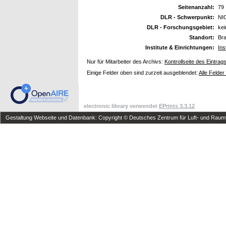
Seitenanzahl:
79
DLR - Schwerpunkt:
NI
DLR - Forschungsgebiet:
ke
Standort:
Br
Institute & Einrichtungen:
Ins
Nur für Mitarbeiter des Archivs:
Kontrollseite des Eintrag
Einige Felder oben sind zurzeit ausgeblendet:
Alle Felder
electronic library verwendet
EPrints 3.3.12
Gestaltung Webseite und Datenbank: Copyright © Deutsches Zentrum für Luft- und Raumfa