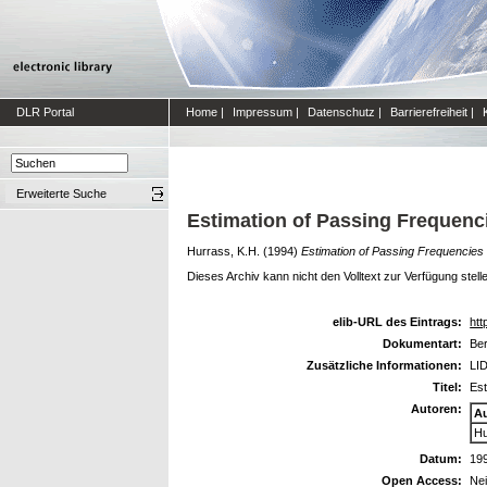
DLR Portal
Home
|
Impressum
|
Datenschutz
|
Barrierefreiheit
|
Erweiterte Suche
Estimation of Passing Frequenc
Hurrass, K.H.
(1994)
Estimation of Passing Frequencies
Dieses Archiv kann nicht den Volltext zur Verfügung stell
elib-URL des Eintrags:
htt
Dokumentart:
Ber
Zusätzliche Informationen:
LID
Titel:
Est
Autoren:
A
Hu
Datum:
19
Open Access:
Ne