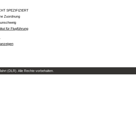
CHT SPEZIFIZIERT
ine Zuordnung
aunschweig
titut für Flugführung
s
 anzeigen
hrt (DLR). Alle Rechte vorbehalten.