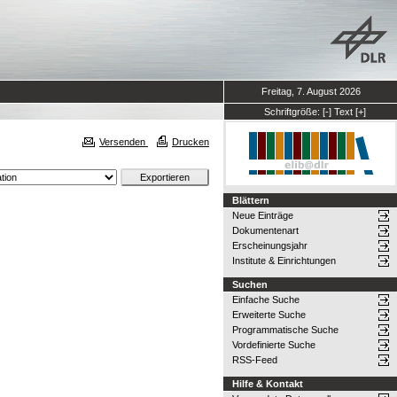
Freitag, 7. August 2026
Schriftgröße:
[-]
Text
[+]
Versenden
Drucken
Blättern
Neue Einträge
Dokumentenart
Erscheinungsjahr
Institute & Einrichtungen
Suchen
Einfache Suche
Erweiterte Suche
Programmatische Suche
Vordefinierte Suche
RSS-Feed
Hilfe & Kontakt