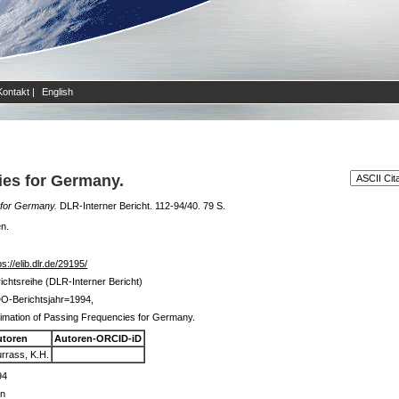
Kontakt
|
English
ies for Germany.
 for Germany.
DLR-Interner Bericht. 112-94/40. 79 S.
en.
ps://elib.dlr.de/29195/
ichtsreihe (DLR-Interner Bericht)
O-Berichtsjahr=1994,
imation of Passing Frequencies for Germany.
utoren
Autoren-ORCID-iD
rrass, K.H.
94
in