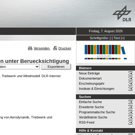
Freitag, 7. August 2026
Schriftgröße:
[-]
Text
[+]
Versenden
Drucken
en unter Beruecksichtigung
Blättern
Neue Einträge
, Triebwerk und Windmodell.
DLR-Interner
Dokumentenart
Erscheinungsjahr
Institute & Einrichtungen
Suchen
Einfache Suche
Erweiterte Suche
Programmatische Suche
ung von Aerodynamik, Triebwerk und
Vordefinierte Suche
RSS-Feed
Hilfe & Kontakt