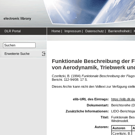
DLR Portal
Home
|
Impressum
|
Datenschutz
|
Barrierefreiheit
|
Erweiterte Suche
Funktionale Beschreibung der F
von Aerodynamik, Triebwerk un
Czerlitzki, B.
(1994)
Funktionale Beschreibung der Flugz
Bericht. 112-94/08. 17 S.
Dieses Archiv kann nicht den Volltext zur Verfügung stell
elib-URL des Eintrags:
https://elib.dlr.d
Dokumentart:
Berichtsreihe (D
Zusätzliche Informationen:
LIDO-Berichtsja
Titel:
Funktionale Bes
Windmodell.
Autoren:
Autoren
A
Czerlitzki, B.