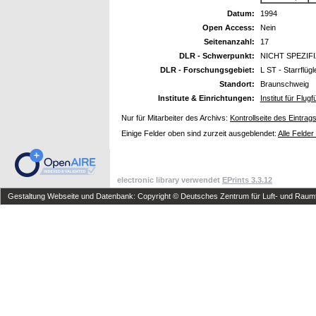
Datum:
1994
Open Access:
Nein
Seitenanzahl:
17
DLR - Schwerpunkt:
NICHT SPEZIF
DLR - Forschungsgebiet:
L ST - Starrflüg
Standort:
Braunschweig
Institute & Einrichtungen:
Institut für Flug
Nur für Mitarbeiter des Archivs:
Kontrollseite des Eintrag
Einige Felder oben sind zurzeit ausgeblendet:
Alle Felder
electronic library verwendet
EPrints 3.3.12
Gestaltung Webseite und Datenbank: Copyright © Deutsches Zentrum für Luft- und Raumfa