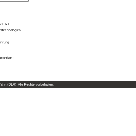
IZIERT
lertechnologien
führung
s
 anzeigen
hrt (DLR). Alle Rechte vorbehalten.