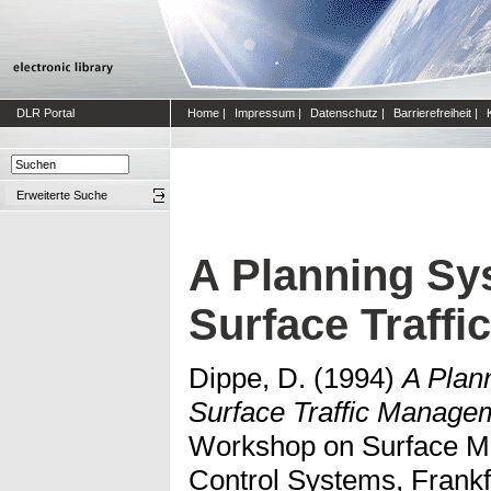
DLR Portal
Home
|
Impressum
|
Datenschutz
|
Barrierefreiheit
|
Erweiterte Suche
A Planning Sys
Surface Traff
Dippe, D.
(1994)
A Plann
Surface Traffic Manage
Workshop on Surface M
Control Systems, Frankf