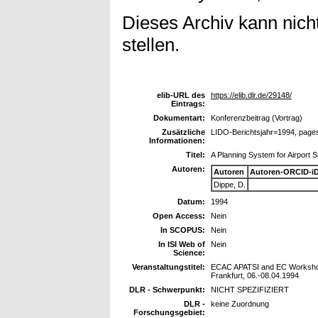
Dieses Archiv kann nicht
stellen.
elib-URL des
https://elib.dlr.de/29148/
Eintrags:
Dokumentart:
Konferenzbeitrag (Vortrag)
Zusätzliche
LIDO-Berichtsjahr=1994, page
Informationen:
Titel:
A Planning System for Airport 
Autoren:
Autoren
Autoren-ORCID-i
Dippe, D.
Datum:
1994
Open Access:
Nein
In SCOPUS:
Nein
In ISI Web of
Nein
Science:
Veranstaltungstitel:
ECAC APATSI and EC Workshop
Frankfurt, 06.-08.04.1994
DLR - Schwerpunkt:
NICHT SPEZIFIZIERT
DLR -
keine Zuordnung
Forschungsgebiet: