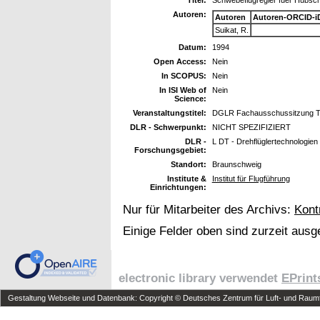
Autoren:
Autoren
Autoren-ORCID-i
Suikat, R.
Datum:
1994
Open Access:
Nein
In SCOPUS:
Nein
In ISI Web of
Nein
Science:
Veranstaltungstitel:
DGLR Fachausschussitzung T 
DLR - Schwerpunkt:
NICHT SPEZIFIZIERT
DLR -
L DT - Drehflüglertechnologien
Forschungsgebiet:
Standort:
Braunschweig
Institute &
Institut für Flugführung
Einrichtungen:
Nur für Mitarbeiter des Archivs:
Kont
Einige Felder oben sind zurzeit ausg
electronic library verwendet
EPrint
Gestaltung Webseite und Datenbank: Copyright © Deutsches Zentrum für Luft- und Raumfa