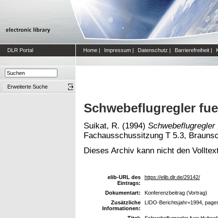
DLR Portal
Home
|
Impressum
|
Datenschutz
|
Barrierefreiheit
|
Erweiterte Suche
Schwebeflugregler fu
Suikat, R.
(1994)
Schwebeflugregler 
Fachausschussitzung T 5.3, Braunsc
Dieses Archiv kann nicht den Volltext
elib-URL des
https://elib.dlr.de/29142/
Eintrags:
Dokumentart:
Konferenzbeitrag (Vortrag)
Zusätzliche
LIDO-Berichtsjahr=1994, page
Informationen:
Titel:
Schwebeflugregler fuer Hubsch