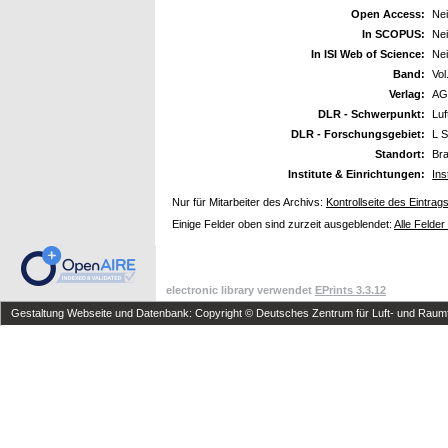
Open Access:
Ne
In SCOPUS:
Ne
In ISI Web of Science:
Ne
Band:
Vol
Verlag:
AG
DLR - Schwerpunkt:
Luf
DLR - Forschungsgebiet:
L S
Standort:
Br
Institute & Einrichtungen:
Ins
Nur für Mitarbeiter des Archivs:
Kontrollseite des Eintrag
Einige Felder oben sind zurzeit ausgeblendet:
Alle Felder
electronic library verwendet
EPrints 3.3.12
Gestaltung Webseite und Datenbank: Copyright © Deutsches Zentrum für Luft- und Raumfa