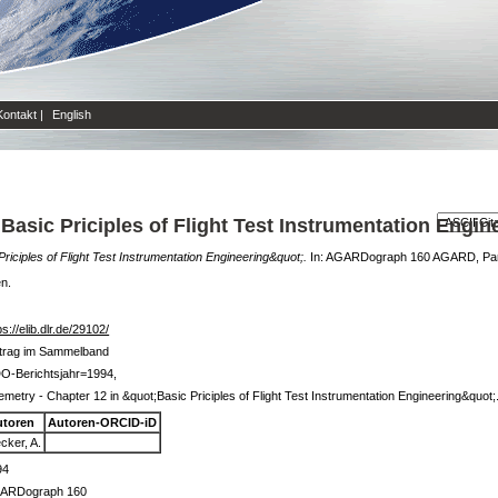
Kontakt
|
English
Basic Priciples of Flight Test Instrumentation Engin
riciples of Flight Test Instrumentation Engineering&quot;.
In: AGARDograph 160 AGARD, Pari
en.
ps://elib.dlr.de/29102/
itrag im Sammelband
O-Berichtsjahr=1994,
emetry - Chapter 12 in &quot;Basic Priciples of Flight Test Instrumentation Engineering&quot;
utoren
Autoren-ORCID-iD
cker, A.
94
ARDograph 160