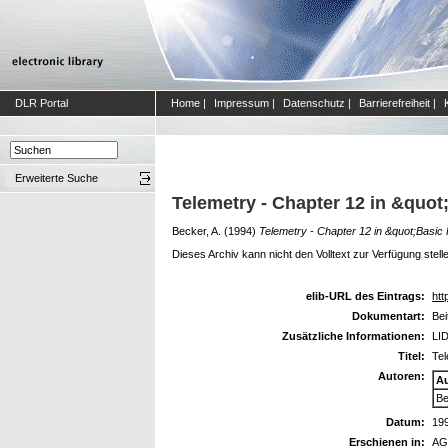
DLR Portal
Home
|
Impressum
|
Datenschutz
|
Barrierefreiheit
|
Erweiterte Suche
Telemetry - Chapter 12 in &quot;
Becker, A.
(1994)
Telemetry - Chapter 12 in &quot;Basic P
Dieses Archiv kann nicht den Volltext zur Verfügung stell
elib-URL des Eintrags:
htt
Dokumentart:
Be
Zusätzliche Informationen:
LID
Titel:
Tel
Autoren:
A
Be
Datum:
19
Erschienen in:
AG