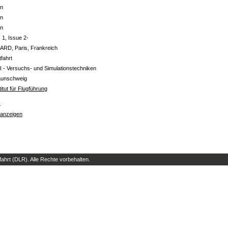
in
in
in
. 1, Issue 2-
ARD, Paris, Frankreich
tfahrt
I - Versuchs- und Simulationstechniken
aunschweig
titut für Flugführung
s
 anzeigen
hrt (DLR). Alle Rechte vorbehalten.