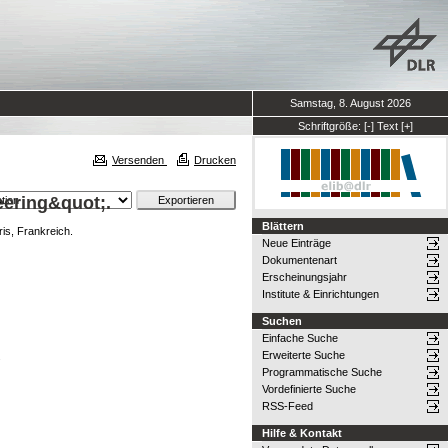
Samstag, 8. August 2026
Schriftgröße:
[-]
Text
[+]
Versenden
Drucken
eering&quot;.
Blättern
s, Frankreich.
Neue Einträge
Dokumentenart
Erscheinungsjahr
Institute & Einrichtungen
Suchen
Einfache Suche
Erweiterte Suche
.
Programmatische Suche
Vordefinierte Suche
RSS-Feed
Hilfe & Kontakt