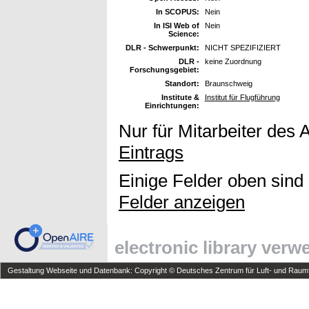
In SCOPUS:
Nein
In ISI Web of
Nein
Science:
DLR - Schwerpunkt:
NICHT SPEZIFIZIERT
DLR -
keine Zuordnung
Forschungsgebiet:
Standort:
Braunschweig
Institute &
Institut für Flugführung
Einrichtungen:
Nur für Mitarbeiter des 
Eintrags
Einige Felder oben sind
Felder anzeigen
electronic library ver
Gestaltung Webseite und Datenbank: Copyright © Deutsches Zentrum für Luft- und Raumfa