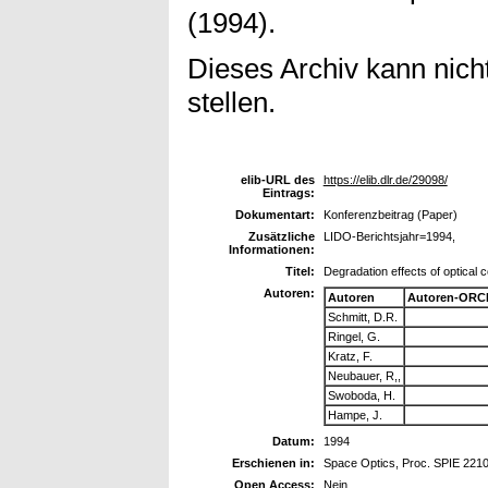
(1994).
Dieses Archiv kann nicht
stellen.
elib-URL des
https://elib.dlr.de/29098/
Eintrags:
Dokumentart:
Konferenzbeitrag (Paper)
Zusätzliche
LIDO-Berichtsjahr=1994,
Informationen:
Titel:
Degradation effects of optical 
Autoren:
Autoren
Autoren-ORCI
Schmitt, D.R.
Ringel, G.
Kratz, F.
Neubauer, R,,
Swoboda, H.
Hampe, J.
Datum:
1994
Erschienen in:
Space Optics, Proc. SPIE 2210
Open Access:
Nein