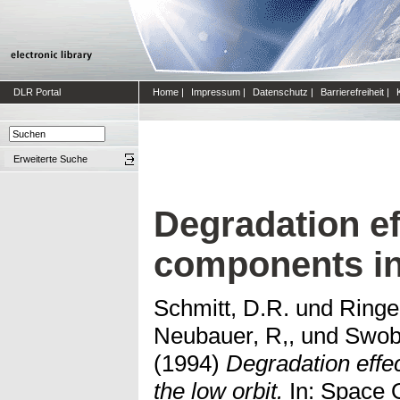
DLR Portal
Home
|
Impressum
|
Datenschutz
|
Barrierefreiheit
|
Erweiterte Suche
Degradation ef
components in 
Schmitt, D.R.
und
Ringe
Neubauer, R,,
und
Swob
(1994)
Degradation effec
the low orbit.
In: Space 