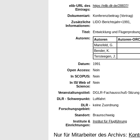
elib-URL des
https://elib.dlr.de/28837/
Eintrags:
Dokumentart:
Konferenzbeitrag (Vortrag)
Zusätzliche
LIDO-Berichtsjahr=1991,
Informationen:
Titel:
Entwicklung und Flugerprobung
Autoren:
Autoren
Autoren-ORC
Mansfeld, G.
Bender, K.
Tersteegen, J.
Datum:
1991
Open Access:
Nein
In SCOPUS:
Nein
In ISI Web of
Nein
Science:
Veranstaltungstitel:
DGLR-Fachausschuß-Sitzung Fl
DLR - Schwerpunkt:
Luftfahrt
DLR -
keine Zuordnung
Forschungsgebiet:
Standort:
Braunschweig
Institute &
Institut für Flugführung
Einrichtungen:
Nur für Mitarbeiter des Archivs:
Kont