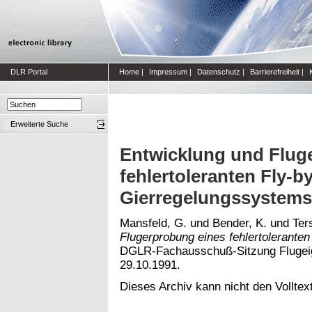
DLR Portal
Home
|
Impressum
|
Datenschutz
|
Barrierefreiheit
|
Erweiterte Suche
Entwicklung und Flug
fehlertoleranten Fly-b
Gierregelungssystems
Mansfeld, G.
und
Bender, K.
und
Ter
Flugerprobung eines fehlertolerante
DGLR-Fachausschuß-Sitzung Flugeig
29.10.1991.
Dieses Archiv kann nicht den Volltext