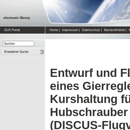
DLR Portal
Home
|
Impressum
|
Datenschutz
|
Barrierefreiheit
|
Erweiterte Suche
Entwurf und F
eines Gierregl
Kurshaltung f
Hubschrauber
(DISCUS-Flugv