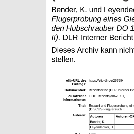
Bender, K.
und
Leyendec
Flugerprobung eines Gie
den Hubschrauber DO 
II).
DLR-Interner Bericht
Dieses Archiv kann nicht
stellen.
elib-URL des
https://elib.dlr.de/28789/
Eintrags:
Dokumentart:
Berichtsreihe (DLR-Interner Be
Zusätzliche
LIDO-Berichtsjahr=1991,
Informationen:
Titel:
Entwurf und Flugerprobung ein
(DISCUS-Flugversuch II)
Autoren:
Autoren
Autoren-OR
Bender, K.
Leyendecker, H.