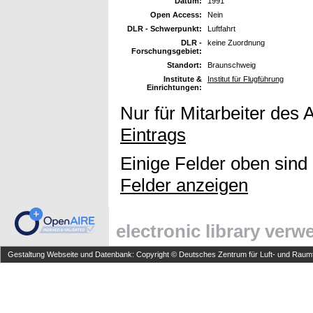
Datum:
1991
Open Access:
Nein
DLR - Schwerpunkt:
Luftfahrt
DLR -
keine Zuordnung
Forschungsgebiet:
Standort:
Braunschweig
Institute &
Institut für Flugführung
Einrichtungen:
Nur für Mitarbeiter des 
Eintrags
Einige Felder oben sind
Felder anzeigen
electronic library ver
Gestaltung Webseite und Datenbank: Copyright © Deutsches Zentrum für Luft- und Raumfa