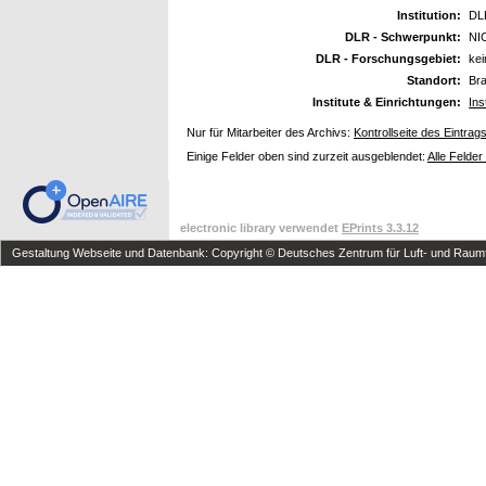
Institution:
DL
DLR - Schwerpunkt:
NI
DLR - Forschungsgebiet:
ke
Standort:
Br
Institute & Einrichtungen:
Ins
Nur für Mitarbeiter des Archivs:
Kontrollseite des Eintrag
Einige Felder oben sind zurzeit ausgeblendet:
Alle Felder
electronic library verwendet
EPrints 3.3.12
Gestaltung Webseite und Datenbank: Copyright © Deutsches Zentrum für Luft- und Raumfa