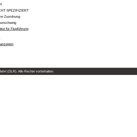
R
CHT SPEZIFIZIERT
ine Zuordnung
aunschweig
titut für Flugführung
s
 anzeigen
hrt (DLR). Alle Rechte vorbehalten.