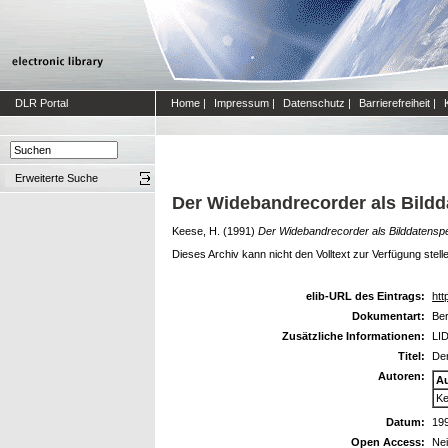
DLR Portal
Home
|
Impressum
|
Datenschutz
|
Barrierefreiheit
|
Erweiterte Suche
Der Widebandrecorder als Bildd
Keese, H.
(1991)
Der Widebandrecorder als Bilddatenspe
Dieses Archiv kann nicht den Volltext zur Verfügung stell
elib-URL des Eintrags:
htt
Dokumentart:
Ber
Zusätzliche Informationen:
LID
Titel:
Der
Autoren:
A
Ke
Datum:
19
Open Access:
Ne