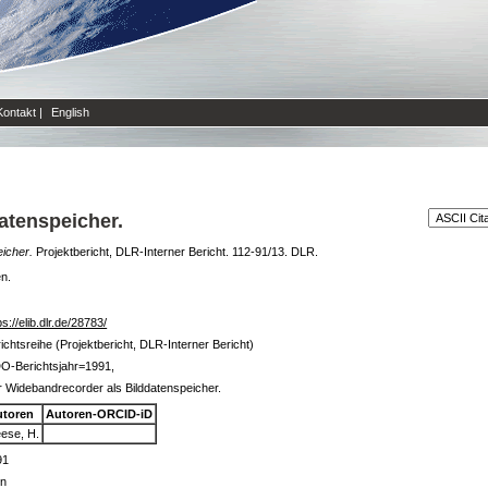
Kontakt
|
English
atenspeicher.
icher.
Projektbericht, DLR-Interner Bericht. 112-91/13. DLR.
en.
ps://elib.dlr.de/28783/
ichtsreihe (Projektbericht, DLR-Interner Bericht)
O-Berichtsjahr=1991,
 Widebandrecorder als Bilddatenspeicher.
utoren
Autoren-ORCID-iD
ese, H.
91
in