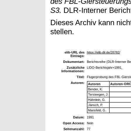
des FBL-Giersteuerung
S3.
DLR-Interner Bericht
Dieses Archiv kann nicht
stellen.
elib-URL des
https://elib.dlr.de/28782/
Eintrags:
Dokumentart:
Berichtsreihe (DLR-Interner Be
Zusätzliche
LIDO-Berichtsjahr=1991,
Informationen:
Titel:
Flugerprobung des FBL-Gierst
Autoren:
Autoren
Autoren-ORC
Bender, K.
Tersteegen, J.
Hähnlein, G.
Jänsch, P.
Mansfeld, G.
Datum:
1991
Open Access:
Nein
Seitenanzahl:
77