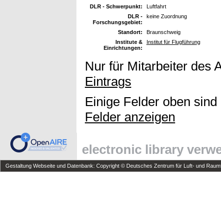
DLR - Schwerpunkt:
Luftfahrt
DLR -
keine Zuordnung
Forschungsgebiet:
Standort:
Braunschweig
Institute &
Institut für Flugführung
Einrichtungen:
Nur für Mitarbeiter des 
Eintrags
Einige Felder oben sind
Felder anzeigen
electronic library ver
Gestaltung Webseite und Datenbank: Copyright © Deutsches Zentrum für Luft- und Raumfa