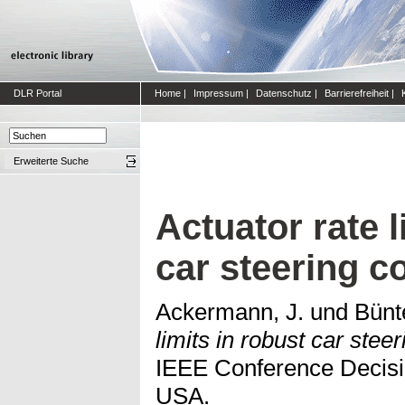
DLR Portal
Home
|
Impressum
|
Datenschutz
|
Barrierefreiheit
|
Erweiterte Suche
Actuator rate l
car steering c
Ackermann, J.
und
Bünte
limits in robust car steer
IEEE Conference Decisi
USA.