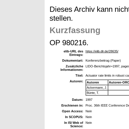
Dieses Archiv kann nicht
stellen.
Kurzfassung
OP 980216.
elib-URL des
https://elib.dlr.de/28635/
Eintrags:
Dokumentart:
Konferenzbeitrag (Paper)
Zusätzliche
LIDO-Berichtsjahr=1997, page
Informationen:
Titel:
Actuator rate limits in robust ca
Autoren:
Autoren
Autoren-ORC
Ackermann, J.
Bünte, T.
Datum:
1997
Erschienen in:
Proc. 36th IEEE Conference De
Open Access:
Nein
In SCOPUS:
Nein
In ISI Web of
Nein
Science: