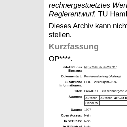
rechnergestuetztes Wer
Reglerentwurf.
TU Hambu
Dieses Archiv kann nicht
stellen.
Kurzfassung
OP****.
elib-URL des
https://elib.dlr.de/28631/
Eintrags:
Dokumentart:
Konferenzbeitrag (Vortrag)
Zusätzliche
LIDO-Berichtsjahr=1997,
Informationen:
Titel:
PARADISE - ein rechnergestue
Autoren:
Autoren
Autoren-ORCID-i
Sienel, W.
Datum:
1997
Open Access:
Nein
In SCOPUS:
Nein
In ISI Web of
Nein