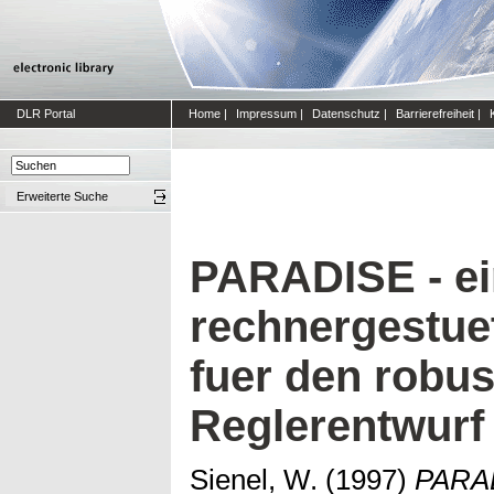
DLR Portal
Home
|
Impressum
|
Datenschutz
|
Barrierefreiheit
|
Erweiterte Suche
PARADISE - ei
rechnergestue
fuer den robu
Reglerentwurf
Sienel, W.
(1997)
PARAD