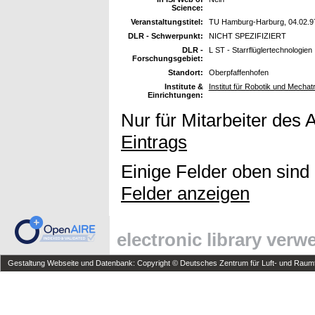
Science:
Veranstaltungstitel:
TU Hamburg-Harburg, 04.02.9
DLR - Schwerpunkt:
NICHT SPEZIFIZIERT
DLR -
L ST - Starrflüglertechnologien
Forschungsgebiet:
Standort:
Oberpfaffenhofen
Institute &
Institut für Robotik und Mechat
Einrichtungen:
Nur für Mitarbeiter des 
Eintrags
Einige Felder oben sind
Felder anzeigen
electronic library ver
Gestaltung Webseite und Datenbank: Copyright © Deutsches Zentrum für Luft- und Raumfa