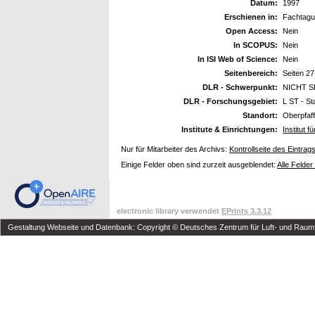
Datum:
1997
Erschienen in:
Fachtagu
Open Access:
Nein
In SCOPUS:
Nein
In ISI Web of Science:
Nein
Seitenbereich:
Seiten 27
DLR - Schwerpunkt:
NICHT S
DLR - Forschungsgebiet:
L ST - St
Standort:
Oberpfaf
Institute & Einrichtungen:
Institut 
Nur für Mitarbeiter des Archivs:
Kontrollseite des Eintrag
Einige Felder oben sind zurzeit ausgeblendet:
Alle Felder
electronic library verwendet
EPrints 3.3.12
Gestaltung Webseite und Datenbank: Copyright © Deutsches Zentrum für Luft- und Raumfa