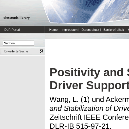
DLR Portal
Home
|
Impressum
|
Datenschutz
|
Barrierefreiheit
|
Erweiterte Suche
Positivity and 
Driver Suppor
Wang, L. (1)
und
Ackerm
and Stabilization of Dri
Zeitschrift IEEE Confere
DLR-IB 515-97-21.