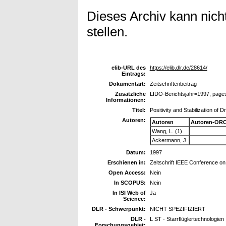
Dieses Archiv kann nicht
stellen.
elib-URL des
https://elib.dlr.de/28614/
Eintrags:
Dokumentart:
Zeitschriftenbeitrag
Zusätzliche
LIDO-Berichtsjahr=1997, page
Informationen:
Titel:
Positivity and Stabilization of
Autoren:
Autoren
Autoren-ORC
Wang, L. (1)
Ackermann, J.
Datum:
1997
Erschienen in:
Zeitschrift IEEE Conference on
Open Access:
Nein
In SCOPUS:
Nein
In ISI Web of
Ja
Science:
DLR - Schwerpunkt:
NICHT SPEZIFIZIERT
DLR -
L ST - Starrflüglertechnologien
Forschungsgebiet: