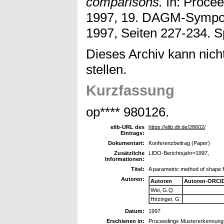
comparisons.
In: Proce
1997, 19. DAGM-Sympos
1997, Seiten 227-234. S
Dieses Archiv kann nicht
stellen.
Kurzfassung
op**** 980126.
elib-URL des
https://elib.dlr.de/28602/
Eintrags:
Dokumentart:
Konferenzbeitrag (Paper)
Zusätzliche
LIDO-Berichtsjahr=1997,
Informationen:
Titel:
A parametric method of shape 
Autoren:
Autoren
Autoren-ORCID
Wei, G.Q.
Hirzinger, G.
Datum:
1997
Erschienen in:
Proceedings Mustererkennung