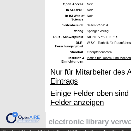
Open Access:
Nein
In SCOPUS:
Nein
In ISI Web of
Nein
Science:
Seitenbereich:
Seiten 227-234
Verlag:
Springer Verlag
DLR - Schwerpunkt:
NICHT SPEZIFIZIERT
DLR -
W SY - Technik für Raumfahrt
Forschungsgebiet:
Standort:
Oberpfaffenhofen
Institute &
Institut für Robotik und Mechat
Einrichtungen:
Nur für Mitarbeiter des 
Eintrags
Einige Felder oben sind
Felder anzeigen
electronic library ver