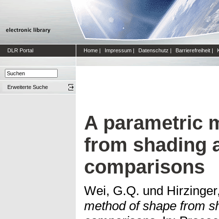
DLR Portal
Home
|
Impressum
|
Datenschutz
|
Barrierefreiheit
|
Erweiterte Suche
A parametric 
from shading 
comparisons
Wei, G.Q.
und
Hirzinger
method of shape from s