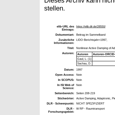
Dieses Archiv kann nicht
stellen.
elib-URL des
https://elib.dlr.de/28550/
Eintrags:
Dokumentart:
Beitrag im Sammelband
Zusätzliche
LIDO-Berichtsjahr=1997,
Informationen:
Titel:
Nonlinear Active Damping of A
Autoren:
Autoren
Autoren-ORCID-
Gaul, L. (1)
Sachau, D.
Datum:
1997
Open Access:
Nein
In SCOPUS:
Nein
In ISI Web of
Nein
Science:
Seitenbereich:
Seiten 208-219
Stichwörter:
Active Damping, Adaptronic, Pie
DLR - Schwerpunkt:
NICHT SPEZIFIZIERT
DLR -
W RP - Raumtransport
Forschungsgebiet: