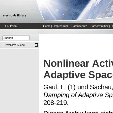
DLR Portal
Home
|
Impressum
|
Datenschutz
|
Barrierefreiheit
|
Erweiterte Suche
Nonlinear Act
Adaptive Spac
Gaul, L. (1)
und
Sachau,
Damping of Adaptive Sp
208-219.