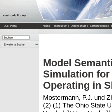
DLR Portal
Home
|
Impressum
|
Datenschutz
|
Barrierefreiheit
|
Erweiterte Suche
Model Semant
Simulation fo
Operating in 
Mostermann, P.J.
und
Zh
(2) (1) The Ohio State U