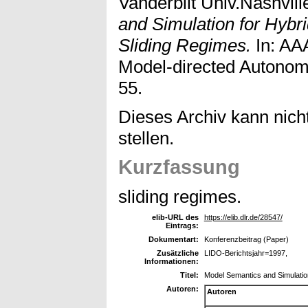
Vanderbilt Univ.Nashvill
and Simulation for Hybr
Sliding Regimes.
In: AA
Model-directed Autonom
55.
Dieses Archiv kann nicht
stellen.
Kurzfassung
sliding regimes.
elib-URL des
https://elib.dlr.de/28547/
Eintrags:
Dokumentart:
Konferenzbeitrag (Paper)
Zusätzliche
LIDO-Berichtsjahr=1997,
Informationen:
Titel:
Model Semantics and Simulatio
Autoren:
Autoren