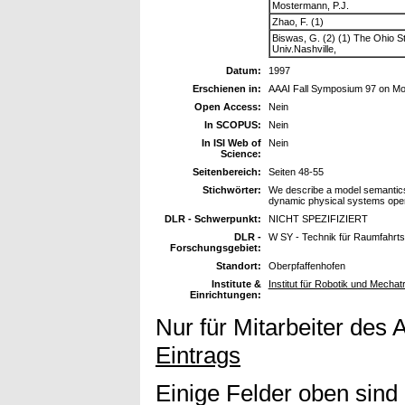
Mostermann, P.J.
Zhao, F. (1)
Biswas, G. (2) (1) The Ohio St
Univ.Nashville,
Datum:
1997
Erschienen in:
AAAI Fall Symposium 97 on Mo
Open Access:
Nein
In SCOPUS:
Nein
In ISI Web of
Nein
Science:
Seitenbereich:
Seiten 48-55
Stichwörter:
We describe a model semantics a
dynamic physical systems opera
DLR - Schwerpunkt:
NICHT SPEZIFIZIERT
DLR -
W SY - Technik für Raumfahrt
Forschungsgebiet:
Standort:
Oberpfaffenhofen
Institute &
Institut für Robotik und Mechat
Einrichtungen:
Nur für Mitarbeiter des 
Eintrags
Einige Felder oben sind