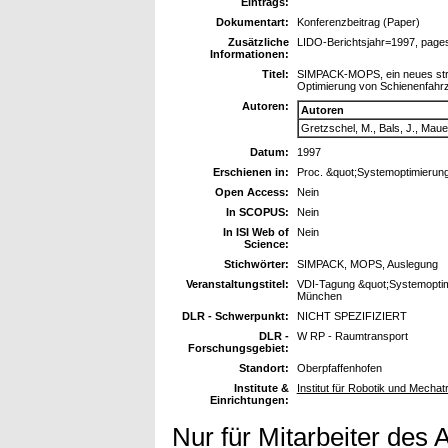
Eintrags:
Dokumentart:
Konferenzbeitrag (Paper)
Zusätzliche
LIDO-Berichtsjahr=1997, page
Informationen:
Titel:
SIMPACK-MOPS, ein neues str
Optimierung von Schienenfahr
Autoren:
Autoren
Gretzschel, M., Bals, J., Mauer
Datum:
1997
Erschienen in:
Proc. &quot;Systemoptimierun
Open Access:
Nein
In SCOPUS:
Nein
In ISI Web of
Nein
Science:
Stichwörter:
SIMPACK, MOPS, Auslegung
Veranstaltungstitel:
VDI-Tagung &quot;Systemoptim
München
DLR - Schwerpunkt:
NICHT SPEZIFIZIERT
DLR -
W RP - Raumtransport
Forschungsgebiet:
Standort:
Oberpfaffenhofen
Institute &
Institut für Robotik und Mechat
Einrichtungen:
Nur für Mitarbeiter des 