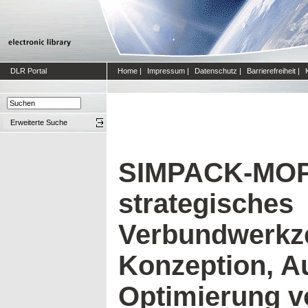
DLR Portal
Home
|
Impressum
|
Datenschutz
|
Barrierefreiheit
|
Erweiterte Suche
SIMPACK-MOPS
strategisches
Verbundwerkz
Konzeption, A
Optimierung v