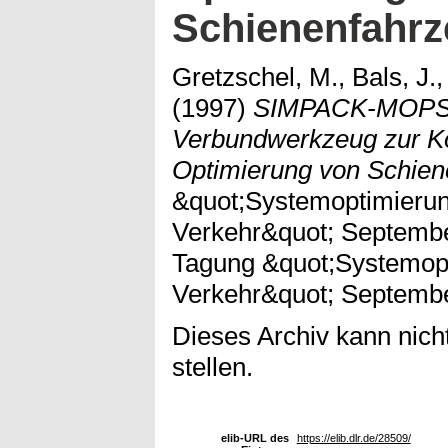
Schienenfahrz
Gretzschel, M., Bals, J.,
(1997)
SIMPACK-MOPS, e
Verbundwerkzeug zur Ko
Optimierung von Schien
&quot;Systemoptimierun
Verkehr&quot; Septemb
Tagung &quot;Systemopt
Verkehr&quot; Septemb
Dieses Archiv kann nicht
stellen.
elib-URL des
https://elib.dlr.de/28509/