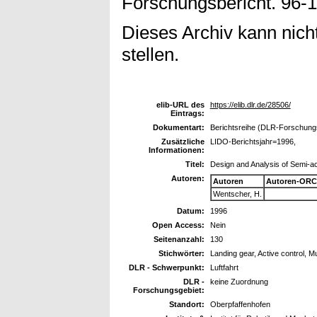
Forschungsbericht. 96-11
Dieses Archiv kann nicht
stellen.
elib-URL des
https://elib.dlr.de/28506/
Eintrags:
Dokumentart:
Berichtsreihe (DLR-Forschungsb
Zusätzliche
LIDO-Berichtsjahr=1996,
Informationen:
Titel:
Design and Analysis of Semi-ac
Autoren:
Autoren
Autoren-ORC
Wentscher, H.
Datum:
1996
Open Access:
Nein
Seitenanzahl:
130
Stichwörter:
Landing gear, Active control, Mu
DLR - Schwerpunkt:
Luftfahrt
DLR -
keine Zuordnung
Forschungsgebiet:
Standort:
Oberpfaffenhofen