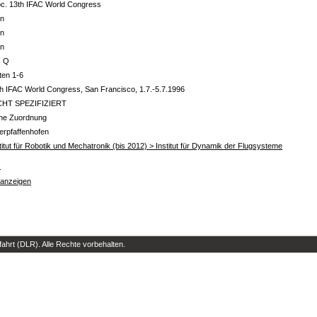
oc. 13th IFAC World Congress
in
in
in
. Q
ten 1-6
h IFAC World Congress, San Francisco, 1.7.-5.7.1996
CHT SPEZIFIZIERT
ine Zuordnung
erpfaffenhofen
titut für Robotik und Mechatronik (bis 2012) > Institut für Dynamik der Flugsysteme
s
 anzeigen
hrt (DLR). Alle Rechte vorbehalten.