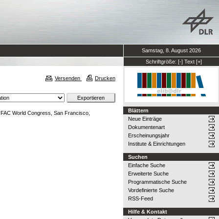
Samstag, 8. August 2026
Schriftgröße:
[-]
Text
[+]
Versenden
Drucken
Blättern
h IFAC World Congress, San Francisco,
Neue Einträge
Dokumentenart
Erscheinungsjahr
Institute & Einrichtungen
Suchen
Einfache Suche
Erweiterte Suche
Programmatische Suche
Vordefinierte Suche
RSS-Feed
Hilfe & Kontakt