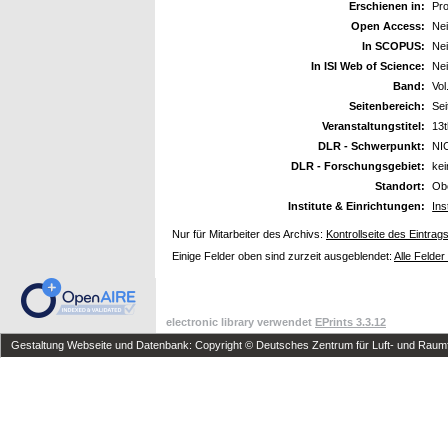
Erschienen in:
Pr
Open Access:
Ne
In SCOPUS:
Ne
In ISI Web of Science:
Ne
Band:
Vol
Seitenbereich:
Sei
Veranstaltungstitel:
13t
DLR - Schwerpunkt:
NI
DLR - Forschungsgebiet:
ke
Standort:
Ob
Institute & Einrichtungen:
Ins
Nur für Mitarbeiter des Archivs:
Kontrollseite des Eintrag
Einige Felder oben sind zurzeit ausgeblendet:
Alle Felder
electronic library verwendet
EPrints 3.3.12
Gestaltung Webseite und Datenbank: Copyright © Deutsches Zentrum für Luft- und Raumfa