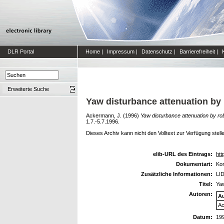
DLR Portal
Home
|
Impressum
|
Datenschutz
|
Barrierefreiheit
|
Erweiterte Suche
Yaw disturbance attenuation by 
Ackermann, J.
(1996)
Yaw disturbance attenuation by rob
1.7.-5.7.1996.
Dieses Archiv kann nicht den Volltext zur Verfügung stell
elib-URL des Eintrags:
htt
Dokumentart:
Kon
Zusätzliche Informationen:
LID
Titel:
Yaw
Autoren:
A
Ac
Datum:
19