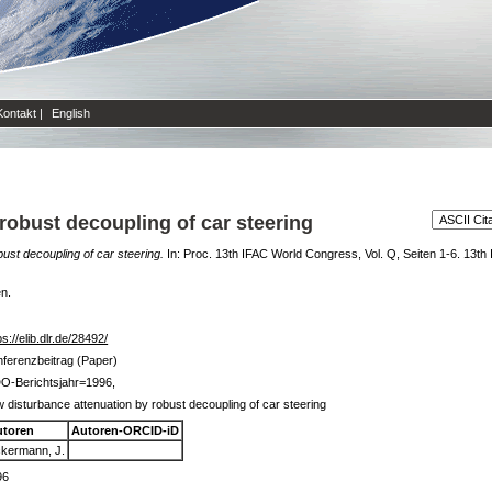
Kontakt
|
English
robust decoupling of car steering
ust decoupling of car steering.
In: Proc. 13th IFAC World Congress, Vol. Q, Seiten 1-6. 13t
en.
ps://elib.dlr.de/28492/
ferenzbeitrag (Paper)
O-Berichtsjahr=1996,
 disturbance attenuation by robust decoupling of car steering
utoren
Autoren-ORCID-iD
kermann, J.
96