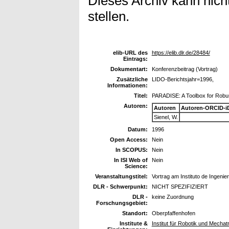
Dieses Archiv kann nicht
stellen.
elib-URL des
https://elib.dlr.de/28484/
Eintrags:
Dokumentart:
Konferenzbeitrag (Vortrag)
Zusätzliche
LIDO-Berichtsjahr=1996,
Informationen:
Titel:
PARADISE: A Toolbox for Robus
Autoren:
Autoren
Autoren-ORCID-i
Sienel, W.
Datum:
1996
Open Access:
Nein
In SCOPUS:
Nein
In ISI Web of
Nein
Science:
Veranstaltungstitel:
Vortrag am Instituto de Ingeni
DLR - Schwerpunkt:
NICHT SPEZIFIZIERT
DLR -
keine Zuordnung
Forschungsgebiet:
Standort:
Oberpfaffenhofen
Institute &
Institut für Robotik und Mechat