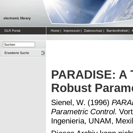
DLR Portal
Home
|
Impressum
|
Datenschutz
|
Barrierefreiheit
|
Erweiterte Suche
PARADISE: A T
Robust Parame
Sienel, W.
(1996)
PARAD
Parametric Control.
Vort
Ingenieria, UNAM, Mexi