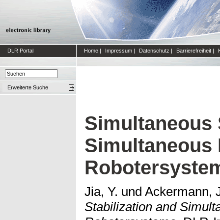
DLR Portal
Home
|
Impressum
|
Datenschutz
|
Barrierefreiheit
|
Erweiterte Suche
Simultaneous S
Simultaneous 
Robotersyste
Jia, Y.
und
Ackermann, J
Stabilization and Simul