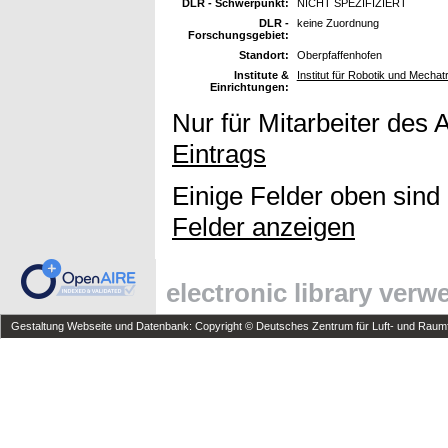
DLR - Schwerpunkt:
NICHT SPEZIFIZIERT
DLR -
keine Zuordnung
Forschungsgebiet:
Standort:
Oberpfaffenhofen
Institute &
Institut für Robotik und Mechat
Einrichtungen:
Nur für Mitarbeiter des 
Eintrags
Einige Felder oben sind
Felder anzeigen
electronic library ver
Gestaltung Webseite und Datenbank: Copyright © Deutsches Zentrum für Luft- und Raumfa