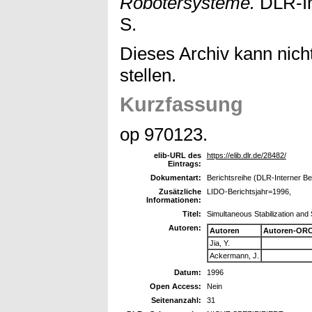
Robotersysteme.
DLR-In
S.
Dieses Archiv kann nicht
stellen.
Kurzfassung
op 970123.
elib-URL des
https://elib.dlr.de/28482/
Eintrags:
Dokumentart:
Berichtsreihe (DLR-Interner Be
Zusätzliche
LIDO-Berichtsjahr=1996,
Informationen:
Titel:
Simultaneous Stabilization an
Autoren:
Autoren
Autoren-ORC
Jia, Y.
Ackermann, J.
Datum:
1996
Open Access:
Nein
Seitenanzahl:
31