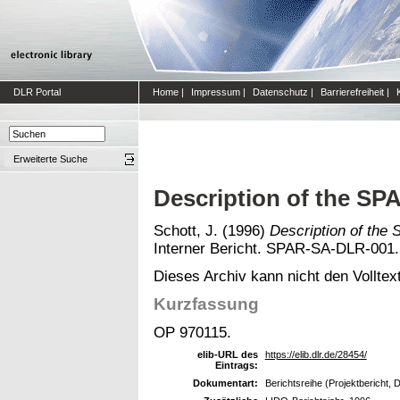
DLR Portal
Home
|
Impressum
|
Datenschutz
|
Barrierefreiheit
|
Erweiterte Suche
Description of the S
Schott, J.
(1996)
Description of the
Interner Bericht. SPAR-SA-DLR-001.
Dieses Archiv kann nicht den Volltext
Kurzfassung
OP 970115.
elib-URL des
https://elib.dlr.de/28454/
Eintrags:
Dokumentart:
Berichtsreihe (Projektbericht, 