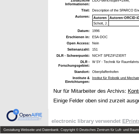
Zusätzliche
LIDO-Berichtsjahr=1996,
Informationen:
Titel:
Description of the SPARCO End
Autoren:
Autoren
Autoren-ORCID-i
Schott, J.
Datum:
1996
Erschienen in:
ESA-DOC
Open Access:
Nein
Seitenanzahl:
151
DLR - Schwerpunkt:
NICHT SPEZIFIZIERT
DLR -
W SY - Technik für Raumfahrt
Forschungsgebiet:
Standort:
Oberpfaffenhofen
Institute &
Institut für Robotik und Mechat
Einrichtungen:
Nur für Mitarbeiter des Archivs:
Kont
Einige Felder oben sind zurzeit ausg
electronic library verwendet
EPrint
Gestaltung Webseite und Datenbank: Copyright © Deutsches Zentrum für Luft- und Raumfa