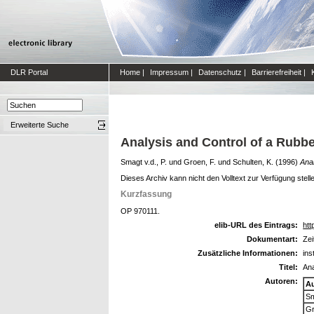
DLR Portal
Home
|
Impressum
|
Datenschutz
|
Barrierefreiheit
|
Erweiterte Suche
Analysis and Control of a Rubb
Smagt v.d., P.
und
Groen, F.
und
Schulten, K.
(1996)
Anal
Dieses Archiv kann nicht den Volltext zur Verfügung stell
Kurzfassung
OP 970111.
elib-URL des Eintrags:
htt
Dokumentart:
Zei
Zusätzliche Informationen:
ins
Titel:
Ana
Autoren:
A
Sm
Gr