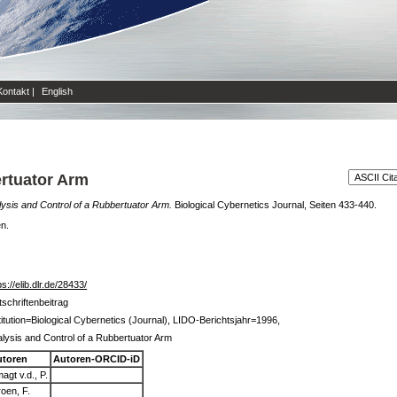
Kontakt
|
English
ertuator Arm
ysis and Control of a Rubbertuator Arm.
Biological Cybernetics Journal, Seiten 433-440.
en.
ps://elib.dlr.de/28433/
tschriftenbeitrag
titution=Biological Cybernetics (Journal), LIDO-Berichtsjahr=1996,
lysis and Control of a Rubbertuator Arm
utoren
Autoren-ORCID-iD
agt v.d., P.
oen, F.