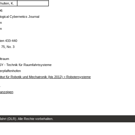
hulten, K.
96
logical Cybernetics Journal
in
in
ten 433-440
. 75, No. 3
ltraum
SY - Technik für Raumfahrtsysteme
erpfaffenhofen
titut für Robotik und Mechatronik (bis 2012) > Robotersysteme
s
 anzeigen
hrt (DLR). Alle Rechte vorbehalten.