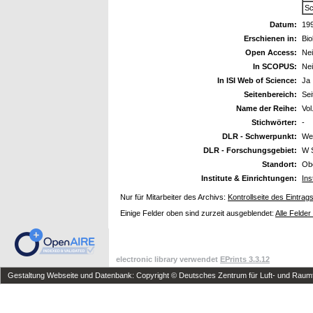
Sc
Datum:
19
Erschienen in:
Bio
Open Access:
Ne
In SCOPUS:
Ne
In ISI Web of Science:
Ja
Seitenbereich:
Sei
Name der Reihe:
Vol
Stichwörter:
-
DLR - Schwerpunkt:
We
DLR - Forschungsgebiet:
W 
Standort:
Ob
Institute & Einrichtungen:
Ins
Nur für Mitarbeiter des Archivs:
Kontrollseite des Eintrag
Einige Felder oben sind zurzeit ausgeblendet:
Alle Felder
electronic library verwendet
EPrints 3.3.12
Gestaltung Webseite und Datenbank: Copyright © Deutsches Zentrum für Luft- und Raumfa