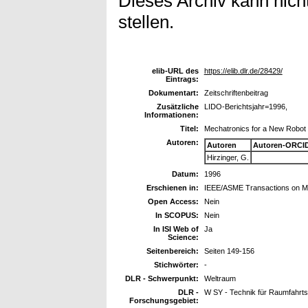
Dieses Archiv kann nicht
stellen.
elib-URL des
https://elib.dlr.de/28429/
Eintrags:
Dokumentart:
Zeitschriftenbeitrag
Zusätzliche
LIDO-Berichtsjahr=1996,
Informationen:
Titel:
Mechatronics for a New Robot
Autoren:
Autoren
Autoren-ORCID
Hirzinger, G.
Datum:
1996
Erschienen in:
IEEE/ASME Transactions on M
Open Access:
Nein
In SCOPUS:
Nein
In ISI Web of
Ja
Science:
Seitenbereich:
Seiten 149-156
Stichwörter:
-
DLR - Schwerpunkt:
Weltraum
DLR -
W SY - Technik für Raumfahrt
Forschungsgebiet: