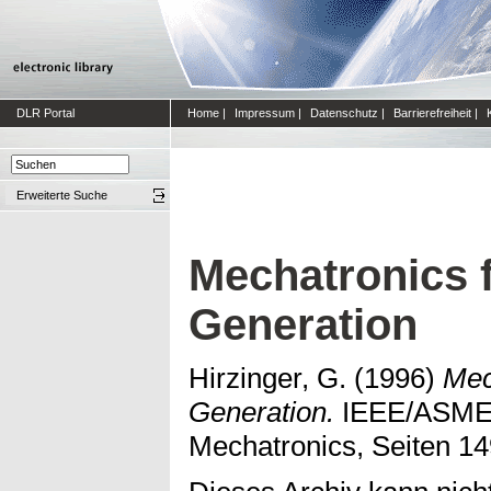
DLR Portal
Home
|
Impressum
|
Datenschutz
|
Barrierefreiheit
|
Erweiterte Suche
Mechatronics 
Generation
Hirzinger, G.
(1996)
Mec
Generation.
IEEE/ASME 
Mechatronics, Seiten 14