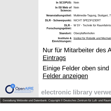
In SCOPUS:
Nein
In ISI Web of
Nein
Science:
Veranstaltungstitel:
Multimedia-Tagung, Stuttgart, 7
DLR - Schwerpunkt:
NICHT SPEZIFIZIERT
DLR -
W SY - Technik für Raumfahrt
Forschungsgebiet:
Standort:
Oberpfaffenhofen
Institute &
Institut für Robotik und Mechat
Einrichtungen:
Nur für Mitarbeiter des 
Eintrags
Einige Felder oben sind
Felder anzeigen
electronic library ver
Gestaltung Webseite und Datenbank: Copyright © Deutsches Zentrum für Luft- und Raumfa