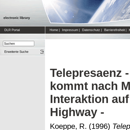
DLR Portal
Home
|
Impressum
|
Datenschutz
|
Barrierefreiheit
|
Erweiterte Suche
Telepresaenz 
kommt nach Mu
Interaktion au
Highway -
Koeppe, R.
(1996)
Tele