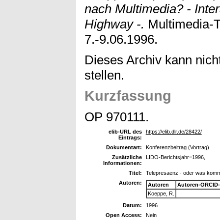
nach Multimedia? - Inte
Highway -.
Multimedia-Ta
7.-9.06.1996.
Dieses Archiv kann nicht
stellen.
Kurzfassung
OP 970111.
elib-URL des
https://elib.dlr.de/28422/
Eintrags:
Dokumentart:
Konferenzbeitrag (Vortrag)
Zusätzliche
LIDO-Berichtsjahr=1996,
Informationen:
Titel:
Telepresaenz - oder was kommt
Autoren:
Autoren
Autoren-ORCID-
Koeppe, R.
Datum:
1996
Open Access:
Nein