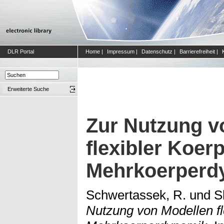
DLR Portal
Home
|
Impressum
|
Datenschutz
|
Barrierefreiheit
|
Erweiterte Suche
Zur Nutzung v
flexibler Koerp
Mehrkoerperd
Schwertassek, R.
und
S
Nutzung von Modellen fl