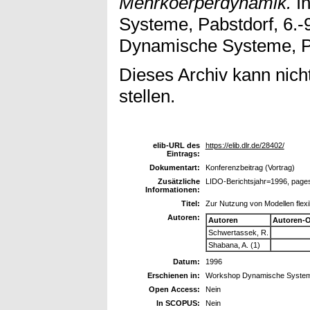
Mehrkoerperdynamik.
In
Systeme, Pabstdorf, 6.-
Dynamische Systeme, Pa
Dieses Archiv kann nicht
stellen.
elib-URL des
https://elib.dlr.de/28402/
Eintrags:
Dokumentart:
Konferenzbeitrag (Vortrag)
Zusätzliche
LIDO-Berichtsjahr=1996, page
Informationen:
Titel:
Zur Nutzung von Modellen flex
Autoren:
Autoren
Autoren-
Schwertassek, R.
Shabana, A. (1)
Datum:
1996
Erschienen in:
Workshop Dynamische Systeme,
Open Access:
Nein
In SCOPUS:
Nein